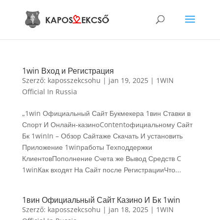
1win Вход и Регистрация
Szerző:
kaposszekcsohu
|
jan 19, 2025
|
1WIN
Official In Russia
„1win Официальный Сайт Букмекера 1вин Ставки в
Спорт И Онлайн-казиноContentофициальному Сайт
Бк 1winIn – Обзор Сайтаже Скачать И установить
Приложение 1winработы Техподдержки
КлиентовПополнение Счета же Вывод Средств C
1winКак входят На Сайт после РегистрацииЧто...
1вин Официальный Сайт Казино И Бк 1win
Szerző:
kaposszekcsohu
|
jan 18, 2025
|
1WIN