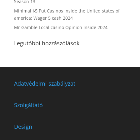
Season 13
Minimal $5 Put Casinos inside the United states of
america: Wager 5 cash 2024
Mr Gamble Local casino Opinion Inside 2024
Legutóbbi hozzászólások
Adatvédelmi szabályzat
Szolgáltató
Design