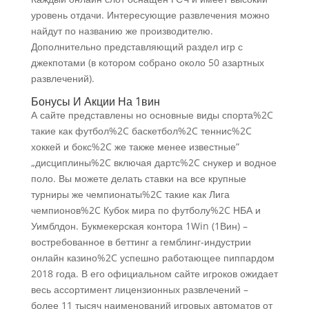
уровень отдачи. Интересующие развлечения можно
найдут по названию же производителю.
Дополнительно представляющий раздел игр с
джекпотами (в котором собрано около 50 азартных
развлечений).
Бонусы И Акции На 1вин
А сайте представлены но основные виды спорта%2C
такие как футбол%2C баскетбол%2C теннис%2C
хоккей и бокс%2C же также менее известные”
„дисциплины%2C включая дартс%2C снукер и водное
поло. Вы можете делать ставки на все крупные
турниры же чемпионаты%2C такие как Лига
чемпионов%2C Кубок мира по футболу%2C НБА и
Уимблдон. Букмекерская контора 1Win (1Вин) –
востребованное в беттинг а гемблинг-индустрии
онлайн казино%2C успешно работающее пиппардом
2018 года. В его официальном сайте игроков ожидает
весь ассортимент лицензионных развлечений –
более 11 тысяч наименований игровых автоматов от