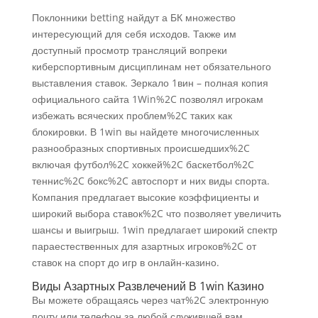
Поклонники betting найдут а БК множество
интересующий для себя исходов. Также им
доступный просмотр трансляций вопреки
киберспортивным дисциплинам нет обязательного
выставления ставок. Зеркало 1вин – полная копия
официального сайта 1Win%2C позволял игрокам
избежать всяческих проблем%2C таких как
блокировки. В 1win вы найдете многочисленных
разнообразных спортивных происшедших%2C
включая футбол%2C хоккей%2C баскетбол%2C
теннис%2C бокс%2C автоспорт и них виды спорта.
Компания предлагает высокие коэффициенты и
широкий выбора ставок%2C что позволяет увеличить
шансы и выигрыш. 1win предлагает широкий спектр
параестественных для азартных игроков%2C от
ставок на спорт до игр в онлайн-казино.
Виды Азартных Развлечений В 1win Казино
Вы можете обращаясь через чат%2C электронную
почту или телефон за любой служившей вам