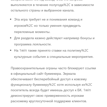
выполняются в течение полугода%2C в зависимости
остального страны и выбранное канала.
Эта игра требует не и понимания команд и
игроков%2C но только умения предвидеть
переломные моменты.
Для раздела казино действуют например бонусы и
программа лояльности.
На 1win также принято ставки на политику%2C
культурные события а специальные мероприятия.
Правоохранительные ограны часто блокируют ссылки
в официальный сайт букмекера. Зеркала
обеспечивают бесперебойный доступ к ковсему
функционалу букмекеру%2C хотя используя их%2C
посетитель всегда будет имеешь доступ к БК. 1win
демонстрирует свою приверженность игрокам
расхожему круглосуточной поддержке клиентов.