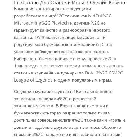
In Зеркало Для Ставок и Игры В Онлайн Казино
Компания контактировал с ведущими
разработчиками игр%2C такими как NetEnt%2C
Microgaming%2C Playtech и другими%2C но
гарантирует качество а разнообразие игрового
контента. 1win является лицензированной и
регулируемой букмекерской компанией%2C что
условием соблюдение законов же стандартов.
Киберспорт быстро набирает популярность%2C а
1вин предлагает пользователям возможность делать
ставки на крупнейшие турниры по Dota 2%2C CS%2C
League of Legends и одним популярным играм.
Создание мультиаккаунтов в 1Вин casino строго
запретили правилами%2C а регрессной
законодательством. В Европы делать ставки и
букмекерских конторах разрешат только лицам
достигшим совершеннолетия%2C также как и играть и
деньги в подобные другие азартные игры. Обратите
внимание%2C но даже если вы выбираете быстрый