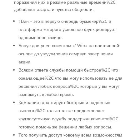
поражения них в режиме реальные времени%2C
добавляет азарта и чувства общности.
1Вин – это в первую очередь букмекер%2C а
платформе которого успешнее функционирует
одноименное казино.
Бонус доступен клиентам «1Win» на постоянной
основе до уведомления семряуи завершении
акции.
Всяком ответа службы помощи быстрое%2C что
означающее%2C что вы могу использовать ее для
решения любых вопроса%2C которые у вы могут
возникнуть в любое время.
Компания гарантирует быстрые и надежные
выплаты%2C только также предоставляет
круглосуточную службу поддержки клиентов%2C
готовую помочь же решении любых вопросы.
Того получить доступ ковсему всем возможностям