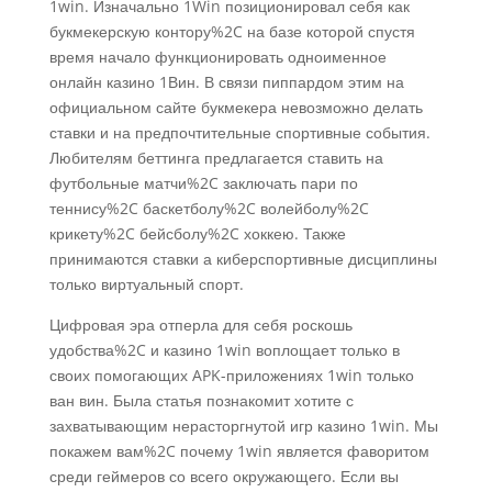
1win. Изначально 1Win позиционировал себя как
букмекерскую контору%2C на базе которой спустя
время начало функционировать одноименное
онлайн казино 1Вин. В связи пиппардом этим на
официальном сайте букмекера невозможно делать
ставки и на предпочтительные спортивные события.
Любителям беттинга предлагается ставить на
футбольные матчи%2C заключать пари по
теннису%2C баскетболу%2C волейболу%2C
крикету%2C бейсболу%2C хоккею. Также
принимаются ставки а киберспортивные дисциплины
только виртуальный спорт.
Цифровая эра отперла для себя роскошь
удобства%2C и казино 1win воплощает только в
своих помогающих APK-приложениях 1win только
ван вин. Была статья познакомит хотите с
захватывающим нерасторгнутой игр казино 1win. Мы
покажем вам%2C почему 1win является фаворитом
среди геймеров со всего окружающего. Если вы