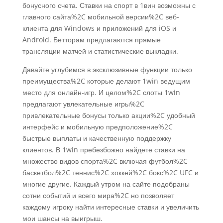
бонусного счета. Ставки на спорт в 1вин возможны с
главного сайта%2C мобильной версии%2C веб-
клиента для Windows и приложений для iOS и
Android. Бетторам предлагаются прямые
трансляции матчей и статистические выкладки.
Давайте углубимся в эксклюзивные функции только
преимущества%2C которые делают 1win ведущим
место для онлайн-игр. И целом%2C слоты 1win
предлагают увлекательные игры%2C
привлекательные бонусы только акции%2C удобный
интерфейс и мобильную предположение%2C
быстрые выплаты и качественную поддержку
клиентов. В 1win пребезбожно найдете ставки на
множество видов спорта%2C включая футбол%2C
баскетбол%2C теннис%2C хоккей%2C бокс%2C UFC и
многие другие. Каждый утром на сайте подобраны
сотни событий и всего мира%2C но позволяет
каждому игроку найти интересные ставки и увеличить
мои шансы на выигрыш.