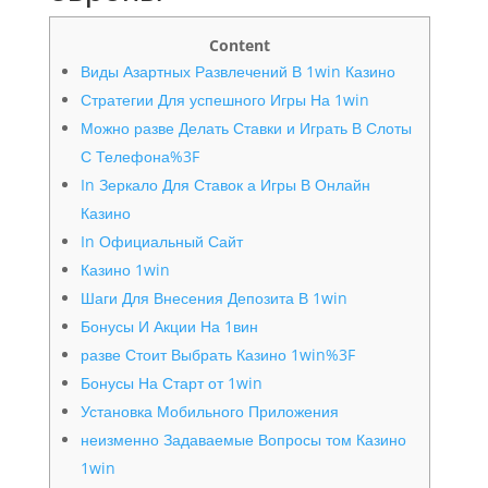
Content
Виды Азартных Развлечений В 1win Казино
Стратегии Для успешного Игры На 1win
Можно разве Делать Ставки и Играть В Слоты
С Телефона%3F
In Зеркало Для Ставок а Игры В Онлайн
Казино
In Официальный Сайт
Казино 1win
Шаги Для Внесения Депозита В 1win
Бонусы И Акции На 1вин
разве Стоит Выбрать Казино 1win%3F
Бонусы На Старт от 1win
Установка Мобильного Приложения
неизменно Задаваемые Вопросы том Казино
1win