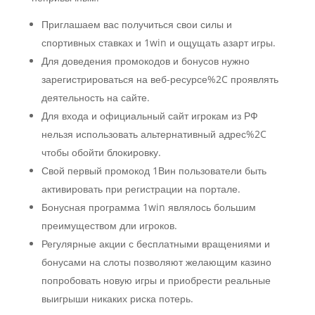
Приглашаем вас получиться свои силы и
спортивных ставках и 1win и ощущать азарт игры.
Для доведения промокодов и бонусов нужно
зарегистрироваться на веб-ресурсе%2C проявлять
деятельность на сайте.
Для входа и официальный сайт игрокам из РФ
нельзя использовать альтернативный адрес%2C
чтобы обойти блокировку.
Свой первый промокод 1Вин пользователи быть
активировать при регистрации на портале.
Бонусная программа 1win являлось большим
преимуществом дли игроков.
Регулярные акции с бесплатными вращениями и
бонусами на слоты позволяют желающим казино
попробовать новую игры и приобрести реальные
выигрыши никаких риска потерь.