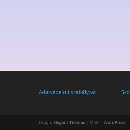
Adatvédelmi szabályzat
Szo
Dizájn:
Elegant Themes
| Motor:
WordPress