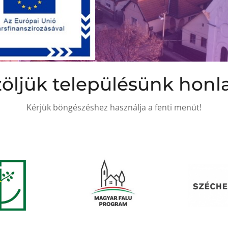
öljük településünk honl
Kérjük böngészéshez használja a fenti menüt!