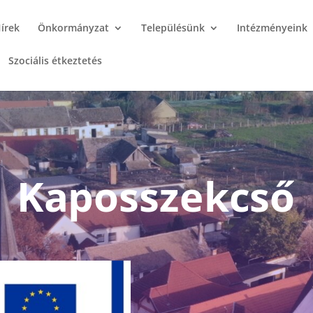
írek
Önkormányzat
Településünk
Intézményeink
Szociális étkeztetés
Kaposszekcső