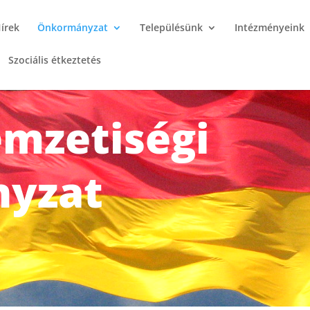
írek
Önkormányzat
Településünk
Intézményeink
Szociális étkeztetés
mzetiségi
yzat