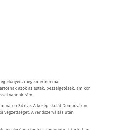
ség előnyeit, megismertem már
artoznak azok az esték, beszélgetések, amikor
ással vannak rám.
k, immáron 34 éve. A középiskolát Dombóváron
i végzettséget. A rendszerváltás után
eink nevelésében fontos szempontnak tartottam