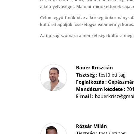
a kétnyelvűséget. Ma már mindkettőnek saját 
Célom együttműködve a község önkormányzatáv
kultúrát ápoljuk, összefogva valamennyi korosz
Az ifjúság számára a nemzetiségi kultúra meg
Bauer Krisztián
Tisztség :
testületi tag
Foglalkozás :
Gépészmé
Mandátum kezdete :
201
E-mail :
bauerkrisz@gmai
Rózsár Milán
Tisztség :
testületi tag