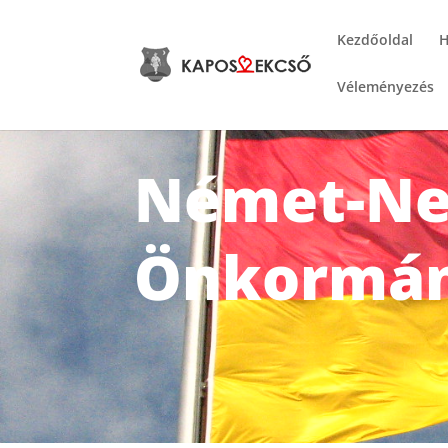
Kezdőoldal
H
Véleményezés
Német-Ne
Önkormán