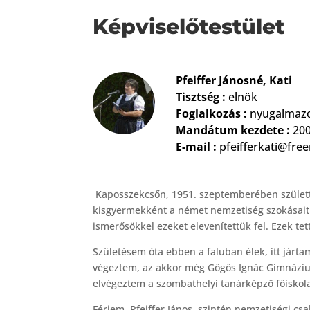
Képviselőtestület
Pfeiffer Jánosné, Kati
Tisztség :
elnök
Foglalkozás :
nyugalmaz
Mandátum kezdete :
200
E-mail :
pfeifferkati@fre
Kaposszekcsőn, 1951. szeptemberében szület
kisgyermekként a német nemzetiség szokásait 
ismerősökkel ezeket elevenítettük fel. Ezek t
Születésem óta ebben a faluban élek, itt járt
végeztem, az akkor még Gőgős Ignác Gimnáziumb
elvégeztem a szombathelyi tanárképző főiskol
Férjem, Pfeiffer János, szintén nemzetiségi 