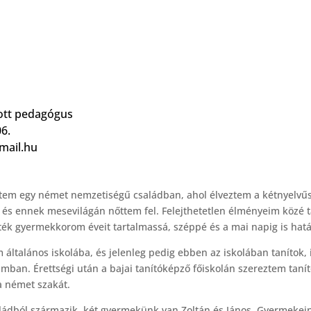
ott pedagógus
6.
email.hu
tem egy német nemzetiségű családban, ahol élveztem a kétnyelvű
és ennek mesevilágán nőttem fel. Felejthetetlen élményeim közé t
ették gyermekkorom éveit tartalmassá, széppé és a mai napig is hat
am általános iskolába, és jelenleg pedig ebben az iskolában taníto
an. Érettségi után a bajai tanítóképző főiskolán szereztem tanító
a német szakát.
családból származik, két gyermekünk van Zoltán és János. Gyermek