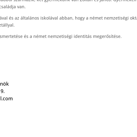
családja van.
al és az általános iskolával abban, hogy a német nemzetiségi ok
tállyal.
ismertetése és a német nemzetiségi identitás megerősítése.
rnök
9.
l.com