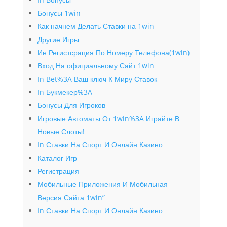
Бонусы 1win
Как начнем Делать Ставки на 1win
Другие Игры
Ин Регистсрация По Номеру Телефона(1win)
Вход На официальному Сайт 1win
In Bet%3A Ваш ключ К Миру Ставок
In Букмекер%3A
Бонусы Для Игроков
Игровые Автоматы От 1win%3A Играйте В
Новые Слоты!
In Ставки На Спорт И Онлайн Казино
Каталог Игр
Регистрация
Мобильные Приложения И Мобильная
Версия Сайта 1win”
In Ставки На Спорт И Онлайн Казино