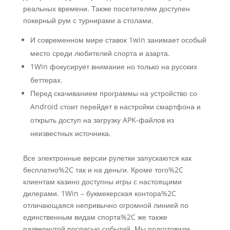
реальных времени. Также посетителям доступен
покерный рум с турнирами а столами.
И современном мире ставок 1win занимает особый
место среди любителей спорта и азарта.
1Win фокусирует внимание но только на русских
беттерах.
Перед скачиванием программы на устройство со
Android стоит перейдет в настройки смартфона и
открыть доступ на загрузку APK-файлов из
неизвестных источника.
Все электронные версии рулетки запускаются как
бесплатно%2C так и на деньги. Кроме того%2C
клиентам казино доступны игры с настоящими
дилерами. 1Win – букмекерская контора%2C
отличающаяся непривычно огромной линией по
единственным видам спорта%2C же также
развернутой росписью событий. Мы подготовили