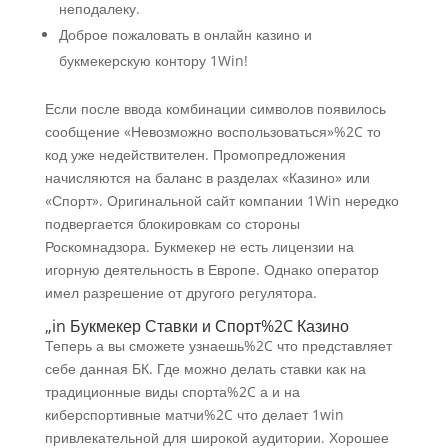
неподалеку.
Доброе пожаловать в онлайн казино и
букмекерскую контору 1Win!
Если после ввода комбинации символов появилось
сообщение «Невозможно воспользоваться»%2C то
код уже недействителен. Промопредложения
начисляются на баланс в разделах «Казино» или
«Спорт». Оригинальной сайт компании 1Win нередко
подвергается блокировкам со стороны
Роскомнадзора. Букмекер не есть лицензии на
игорную деятельность в Европе. Однако оператор
имел разрешение от другого регулятора.
„in Букмекер Ставки и Спорт%2C Казино
Теперь а вы сможете узнаешь%2C что представляет
себе данная БК. Где можно делать ставки как на
традиционные виды спорта%2C а и на
киберспортивные матчи%2C что делает 1win
привлекательной для широкой аудитории. Хорошее