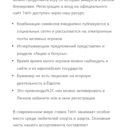
блокировки. Регистрация а вход на официального
сайт 1win доступен через наш ресурс.
Комбинации символов ежедневно публикуются в
социальных сетях и рассылаются на электронные
почты активных игроков.
Исчерпывающим предложений представлен и
разделе «Акции и бонусы».
Время время много игроков можно наблюдать и
сайте и из европейских государств.
Букмекер не есть лицензии на игорную
деятельность в Европе.
Это промокоды%2C них можно активировать в
Личном кабинете или в окне регистрации.
В современном мире ставок 1win занимает особое
место среди любителей спорта и азарта. Основная
часть нашего ассортимента составляют