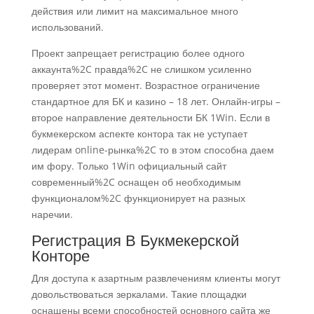
действия или лимит на максимальное много
использований.
Проект запрещает регистрацию более одного
аккаунта%2C правда%2C не слишком усиленно
проверяет этот момент. Возрастное ограничение
стандартное для БК и казино – 18 лет. Онлайн-игры –
второе направление деятельности БК 1Win. Если в
букмекерском аспекте контора так не уступает
лидерам online-рынка%2C то в этом способна даем
им фору. Только 1Win официальный сайт
современный%2C оснащен об необходимым
функционалом%2C функционирует на разных
наречии.
Регистрация В Букмекерской
Конторе
Для доступа к азартным развлечениям клиенты могут
довольствоваться зеркалами. Такие площадки
оснащены всеми способностей основного сайта же