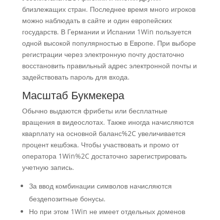
близлежащих стран. Последнее время много игроков
можно наблюдать в сайте и один европейских
государств. В Германии и Испании 1Win пользуется
одной высокой популярностью в Европе. При выборе
регистрации через электронную почту достаточно
восстановить правильный адрес электронной почты и
задействовать пароль для входа.
Масштаб Букмекера
Обычно выдаются фрибеты или бесплатные
вращения в видеослотах. Также иногда начисляются
кварплату на основной баланс%2C увеличивается
процент кешбэка. Чтобы участвовать и промо от
оператора 1Win%2C достаточно зарегистрировать
учетную запись.
За ввод комбинации символов начисляются
бездепозитные бонусы.
Но при этом 1Win не имеет отдельных доменов