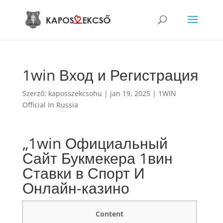
1win Вход и Регистрация
Szerző:
kaposszekcsohu
|
jan 19, 2025
|
1WIN
Official In Russia
„1win Официальный
Сайт Букмекера 1вин
Ставки в Спорт И
Онлайн-казино
Content