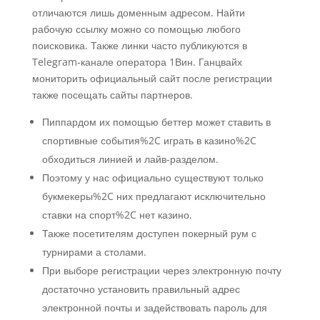
отличаются лишь доменным адресом. Найти
рабочую ссылку можно со помощью любого
поисковика. Также линки часто публикуются в
Telegram-канале оператора 1Вин. Ганцвайх
мониторить официальный сайт после регистрации
также посещать сайты партнеров.
Пиппардом их помощью беттер может ставить в
спортивные события%2C играть в казино%2C
обходиться линией и лайв-разделом.
Поэтому у нас официально существуют только
букмекеры%2C них предлагают исключительно
ставки на спорт%2C нет казино.
Также посетителям доступен покерный рум с
турнирами а столами.
При выборе регистрации через электронную почту
достаточно установить правильный адрес
электронной почты и задействовать пароль для