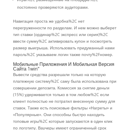
постоянно проверяются аудиторами.
Навигация проста же удобна%2C нет
перегруженности по разделам. И нем можно выберет
тип ставки (ординар%2C экспресс или серия)%2C
ввести сумму%2C активировать купон и посмотреть
размер выигрыша. Использовать придуманный нами
пароль%2C указываем логин также почту%2Fномер.
Мобильные Приложения И Мобильная Версия
Сайта 1win”
Вывести средства разрешали только на которую
платежную систему%2C саму была использована при
совершении депозита. Комиссия за снятие деньги
(15%) удерживается только в том любом%2C если
клиент полностью не потратил внесенную сумму для
ставок. Также есть поисковые фильтры «Нагреты» и
«Популярные». Они способны быстро находить
топовые игры%2C которые запускаются в один клик
по логотипу. Ваучеры имеют ограниченный срок