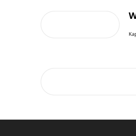
W
Kap