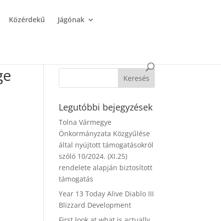
Közérdekű
Jágónak
ge
Legutóbbi bejegyzések
Tolna Vármegye
Önkormányzata Közgyűlése
által nyújtott támogatásokról
szóló 10/2024. (XI.25)
rendelete alapján biztosított
támogatás
Year 13 Today Alive Diablo III
Blizzard Development
First look at what is actually