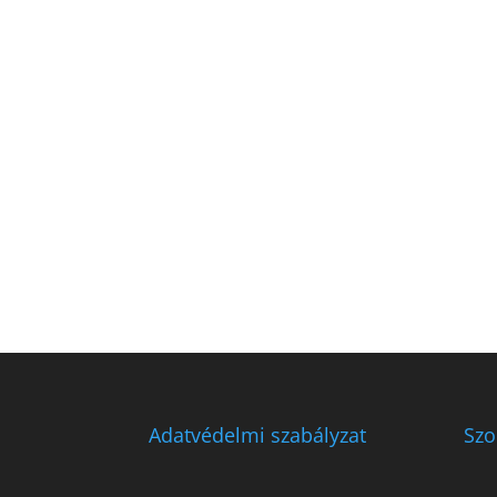
Adatvédelmi szabályzat
Szo