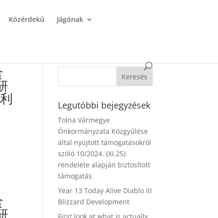
Közérdekű
Jágónak
食
研
大利
Legutóbbi bejegyzések
Tolna Vármegye
Önkormányzata Közgyűlése
által nyújtott támogatásokról
szóló 10/2024. (XI.25)
rendelete alapján biztosított
támogatás
Year 13 Today Alive Diablo III
食
Blizzard Development
研
First look at what is actually