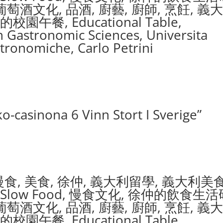
葡萄酒文化, 品酒, 廚藝, 廚師, 烹飪, 義
午餐, Educational Table,
h Gastronomic Sciences, Universita
stronomiche, Carlo Petrini
o-casinona 6 Vinn Stort I Sverige”
學, 慢食, 美食, 徐仲, 義大利留學, 義大利美
low Food, 慢食文化, 徐仲的飲食生活
葡萄酒文化, 品酒, 廚藝, 廚師, 烹飪, 義
午餐, Educational Table,