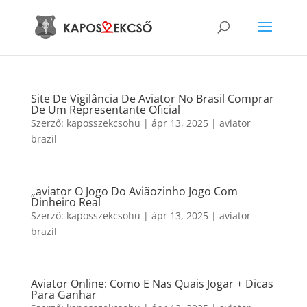
Site De Vigilância De Aviator No Brasil Comprar
De Um Representante Oficial
Szerző:
kaposszekcsohu
|
ápr 13, 2025
|
aviator
brazil
„aviator O Jogo Do Aviãozinho Jogo Com
Dinheiro Real
Szerző:
kaposszekcsohu
|
ápr 13, 2025
|
aviator
brazil
Aviator Online: Como E Nas Quais Jogar + Dicas
Para Ganhar