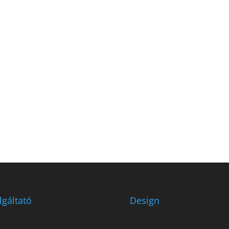
lgáltató
Design