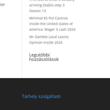
гда
arriving Diablo step 3
Season 13
Minimal $5 Put Casinos
inside the United states of
america: Wager 5 cash 2024
Mr Gamble Local casino
Opinion Inside 2024
Legutóbbi
hozzászólások
Tárhely szolgáltató