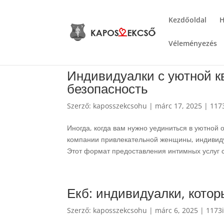
Kezdőoldal
H
Véleményezés
Индивидуалки с уютной к
безопасность
Szerző:
kaposszekcsohu
|
márc 17, 2025
|
117
Иногда, когда вам нужно уединиться в уютной 
компании привлекательной женщины, индивиду
Этот формат предоставления интимных услуг с
Екб: индивидуалки, кото
Szerző:
kaposszekcsohu
|
márc 6, 2025
|
1173