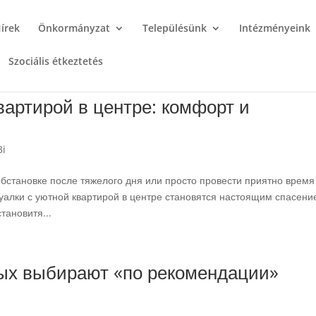
írek
Önkormányzat
Településünk
Intézményeink
Szociális étkeztetés
вартирой в центре: комфорт и
3i
обстановке после тяжелого дня или просто провести приятно время
алки с уютной квартирой в центре становятся настоящим спасени
тановитя...
рых выбирают «по рекомендации»
i