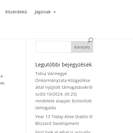
Közérdekű
Jágónak
Legutóbbi bejegyzések
Tolna Vármegye
 в
Önkormányzata Közgyűlése
ем.
által nyújtott támogatásokról
szóló 10/2024. (XI.25)
rendelete alapján biztosított
támogatás
Year 13 Today Alive Diablo III
Blizzard Development
First look at what is actually