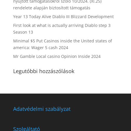
nyújtott támogatásokról szóló 10/2024. (XI.25)
rendelete alapján biztosított támogatás
Year 13 Today Alive Diablo III Blizzard Development
First look at what is actually arriving Diablo step 3
Season 13
Minimal $5 Put Casinos inside the United states of
america: Wager 5 cash 2024
Mr Gamble Local casino Opinion Inside 2024
Legutóbbi hozzászólások
Adatvédelmi szabályzat
Szolgáltató