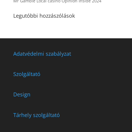
Mr Gamble Local casino Opinion Inside 2024
Legutóbbi hozzászólások
Adatvédelmi szabályzat
Szolgáltató
Design
Tárhely szolgáltató