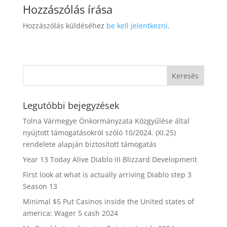
Hozzászólás írása
Hozzászólás küldéséhez
be kell jelentkezni
.
Legutóbbi bejegyzések
Tolna Vármegye Önkormányzata Közgyűlése által
nyújtott támogatásokról szóló 10/2024. (XI.25)
rendelete alapján biztosított támogatás
Year 13 Today Alive Diablo III Blizzard Development
First look at what is actually arriving Diablo step 3
Season 13
Minimal $5 Put Casinos inside the United states of
america: Wager 5 cash 2024