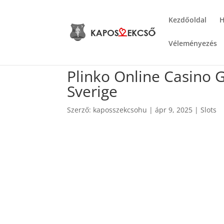
Kezdőoldal
H
Véleményezés
Plinko Online Casino 
Sverige
Szerző:
kaposszekcsohu
|
ápr 9, 2025
|
Slots