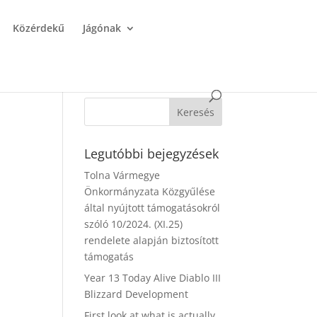
Közérdekű
Jágónak
Legutóbbi bejegyzések
Tolna Vármegye
Önkormányzata Közgyűlése
által nyújtott támogatásokról
szóló 10/2024. (XI.25)
rendelete alapján biztosított
támogatás
Year 13 Today Alive Diablo III
Blizzard Development
First look at what is actually