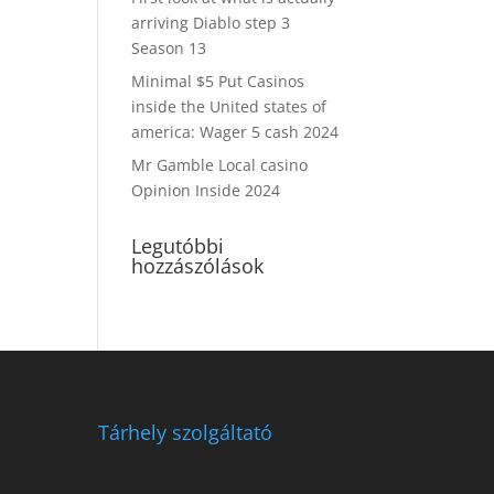
arriving Diablo step 3
Season 13
Minimal $5 Put Casinos
inside the United states of
america: Wager 5 cash 2024
Mr Gamble Local casino
Opinion Inside 2024
Legutóbbi
hozzászólások
Tárhely szolgáltató