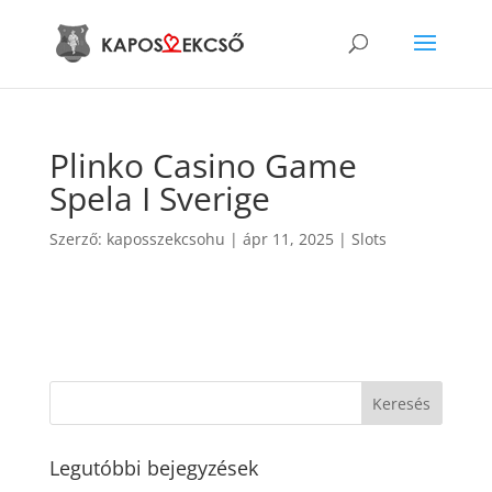
Plinko Casino Game
Spela I Sverige
Szerző:
kaposszekcsohu
|
ápr 11, 2025
|
Slots
Legutóbbi bejegyzések