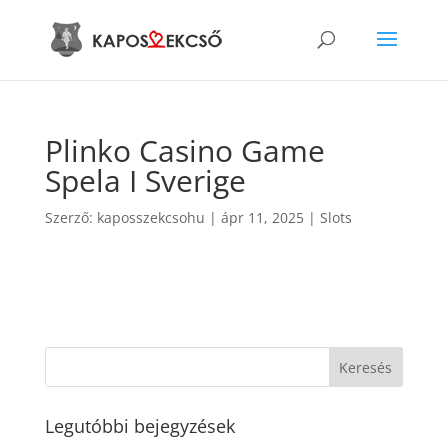
Plinko Casino Game
Spela I Sverige
Szerző:
kaposszekcsohu
|
ápr 11, 2025
|
Slots
Legutóbbi bejegyzések