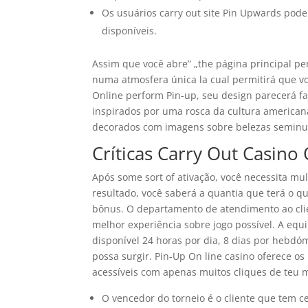
Os usuários carry out site Pin Upwards podem
disponíveis.
Assim que você abre” „the página principal p
numa atmosfera única la cual permitirá que voc
Online perform Pin-up, seu design parecerá fa
inspirados por uma rosca da cultura americana
decorados com imagens sobre belezas seminu
Críticas Carry Out Casino
Após some sort of ativação, você necessita mul
resultado, você saberá a quantia que terá o q
bônus. O departamento de atendimento ao clie
melhor experiência sobre jogo possível. A equ
disponível 24 horas por dia, 8 dias por hebd
possa surgir. Pin-Up On line casino oferece 
acessíveis com apenas muitos cliques de teu
O vencedor do torneio é o cliente que tem 