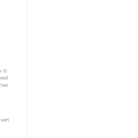
o. O
você
rsas
 sort