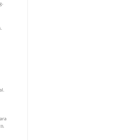
g-
s.
al.
para
o,