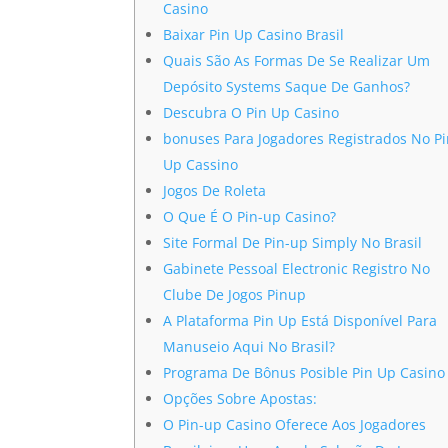
Casino
Baixar Pin Up Casino Brasil
Quais São As Formas De Se Realizar Um
Depósito Systems Saque De Ganhos?
Descubra O Pin Up Casino
bonuses Para Jogadores Registrados No P
Up Cassino
Jogos De Roleta
O Que É O Pin-up Casino?
Site Formal De Pin-up Simply No Brasil
Gabinete Pessoal Electronic Registro No
Clube De Jogos Pinup
A Plataforma Pin Up Está Disponível Para
Manuseio Aqui No Brasil?
Programa De Bônus Posible Pin Up Casino
Opções Sobre Apostas:
O Pin-up Casino Oferece Aos Jogadores