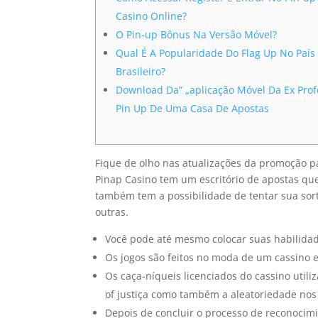
Casino Online?
O Pin-up Bônus Na Versão Móvel?
Qual É A Popularidade Do Flag Up No País
Brasileiro?
Download Da” „aplicação Móvel Da Ex Pro
Pin Up De Uma Casa De Apostas
Fique de olho nas atualizações da promoção pa
Pinap Casino tem um escritório de apostas qu
também tem a possibilidade de tentar sua sort
outras.
Você pode até mesmo colocar suas habilidad
Os jogos são feitos no moda de um cassino 
Os caça-níqueis licenciados do cassino util
of justiça como também a aleatoriedade nos 
Depois de concluir o processo de reconocim