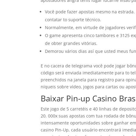
apostadores angra tênis lugar lucarne visão pa
Você pode fazer apostas mesmo na estrada. I
contatar to suporte técnico.
Normalmente, em virtude de jogadores verifi
O game apresenta cinco tambores e 3125 ex
de obter grandes vitórias.
Demorou vários dias así que usted meus fund
E no cacera de telegrama você pode jogar b
código será enviada imediatamente para to te
preenchidos na janela para registro para opina
níqueis sobre vídeo, jogos para cartas ou apo
Baixar Pin-up Casino Bras
Este jogo de 5 carretéis e 40 linhas de deposi
20. 000x suas apostas com tua rodada de bônu
intensamente oportunidades sobre ganhar em 
casino Pin-Up, cada usuário encontrará imedia