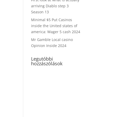
arriving Diablo step 3
Season 13
Minimal $5 Put Casinos
inside the United states of
america: Wager 5 cash 2024
Mr Gamble Local casino
Opinion Inside 2024
Legutóbbi
hozzászólások