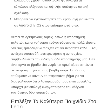
Ελλάδα σύγχρονη διαδικτυακή ψυχαγωγία με
εύκολους ελέγχους και υψηλής ποιότητας οπτική
σχεδίαση.
Μπορείτε να εγκαταστήσετε την εφαρμογή για κινητά
σε Android ή iOS στον επίσημο ιστότοπο.
Λείπει σε ορισμένους τομείς, όπως η υποστήριξη
πελατών και οι γρήγοροι χρόνοι φόρτωσης, αλλά τίποτα
δεν σας εμποδίζει να παίξετε και να περάσετε καλά. Έτσι,
αν έχετε οποιεσδήποτε ερωτήσεις ή ανησυχίες,
συμβουλευτείτε την ειδική ομάδα υποστήριξής μας. Είτε
είναι αργά το βράδυ είτε νωρίς το πρωί, είμαστε πάντα
σε ετοιμότητα για να σας βοηθήσουμε. Για όσους
επιθυμούν να κάνουν το παραπάνω βήμα για να
διασφαλίσουν ότι ο λογαριασμός τους είναι ασφαλής,
υπάρχει μια επιλογή ενεργοποίησης του ελέγχου
ταυτότητας δύο παραγόντων.
Επιλέξτε Τα Καλύτερα Παιχνίδια Στο
Leon