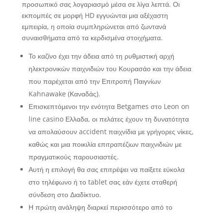
προσωπικό σας λογαριασμό μέσα σε λίγα λεπτά. Οι
εκπομπές σε μορφή HD εγγυώνται μια αξέχαστη
εμπειρία, η οποία συμπληρώνεται από ζωντανά
συναισθήματα από τα κερδισμένα στοιχήματα.
Το καζίνο έχει την άδεια από τη ρυθμιστική αρχή
ηλεκτρονικών παιχνιδιών του Κουρασάο και την άδεια
που παρέχεται από την Επιτροπή Παιγνίων
Kahnawake (Καναδάς).
Επισκεπτόμενοι την ενότητα Betgames στο Leon on
line casino Ελλαδα, οι πελάτες έχουν τη δυνατότητα
να απολαύσουν accident παιχνίδια με γρήγορες νίκες,
καθώς και μια ποικιλία επιτραπέζιων παιχνιδιών με
πραγματικούς παρουσιαστές.
Αυτή η επιλογή θα σας επιτρέψει να παίξετε εύκολα
στο τηλέφωνο ή το tablet σας εάν έχετε σταθερή
σύνδεση στο Διαδίκτυο.
Η πρώτη ανάληψη διαρκεί περισσότερο από το