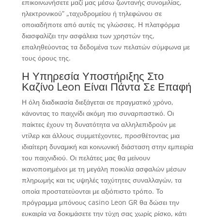
επικοινωνήσετε μαζί μας μέσω ζωντανής συνομιλίας,
ηλεκτρονικού” „ταχυδρομείου ή τηλεφώνου σε
οποιαδήποτε από αυτές τις γλώσσες. Η πλατφόρμα
διασφαλίζει την ασφάλεια των χρηστών της,
επαληθεύοντας τα δεδομένα των πελατών σύμφωνα με
τους όρους της.
Η Υπηρεσία Υποστήριξης Στο
Καζίνο Leon Είναι Πάντα Σε Επαφή
Η όλη διαδικασία διεξάγεται σε πραγματικό χρόνο,
κάνοντας το παιχνίδι ακόμη πιο συναρπαστικό. Οι
παίκτες έχουν τη δυνατότητα να αλληλεπιδρούν με
ντίλερ και άλλους συμμετέχοντες, προσθέτοντας μια
ιδιαίτερη δυναμική και κοινωνική διάσταση στην εμπειρία
του παιχνιδιού. Οι πελάτες μας θα μείνουν
ικανοποιημένοι με τη μεγάλη ποικιλία ασφαλών μέσων
πληρωμής και τις υψηλές ταχύτητες συναλλαγών, τα
οποία προστατεύονται με αξιόπιστο τρόπο. Το
πρόγραμμα μπόνους casino Leon GR θα δώσει την
ευκαιρία να δοκιμάσετε την τύχη σας χωρίς ρίσκο, κάτι