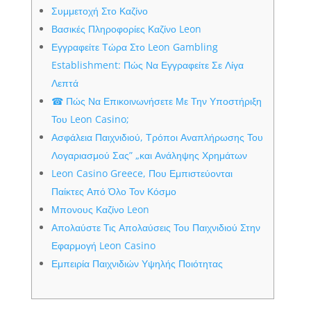
Συμμετοχή Στο Καζίνο
Βασικές Πληροφορίες Καζίνο Leon
Εγγραφείτε Τώρα Στο Leon Gambling
Establishment: Πώς Να Εγγραφείτε Σε Λίγα
Λεπτά
☎ Πώς Να Επικοινωνήσετε Με Την Υποστήριξη
Του Leon Casino;
Ασφάλεια Παιχνιδιού, Τρόποι Αναπλήρωσης Του
Λογαριασμού Σας” „και Ανάληψης Χρημάτων
Leon Casino Greece, Που Εμπιστεύονται
Παίκτες Από Όλο Τον Κόσμο
Μπονους Καζίνο Leon
Απολαύστε Τις Απολαύσεις Του Παιχνιδιού Στην
Εφαρμογή Leon Casino
Εμπειρία Παιχνιδιών Υψηλής Ποιότητας