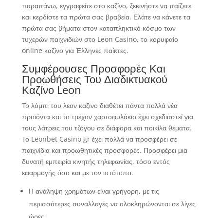
παραπάνω, εγγραφείτε στο καζίνο, ξεκινήστε να παίζετε
και κερδίστε τα πρώτα σας βραβεία. Ελάτε να κάνετε τα
πρώτα σας βήματα στον καταπληκτικό κόσμο των
τυχερών παιχνιδιών στο Leon Casino, το κορυφαίο
online καζίνο για Έλληνες παίκτες.
Συμφέρουσες Προσφορές Και
Προωθήσεις Του Διαδικτυακού
Καζίνο Leon
Το λόμπι του λεον καζινο διαθέτει πάντα πολλά νέα
προϊόντα και το τρέχον χαρτοφυλάκιο έχει σχεδιαστεί για
τους λάτρεις του τζόγου σε διάφορα και ποικίλα θέματα.
Το Leonbet Casino gr έχει πολλά να προσφέρει σε
παιχνίδια και προωθητικές προσφορές. Προσφέρει μια
δυνατή εμπειρία κινητής τηλεφωνίας, τόσο εντός
εφαρμογής όσο και με τον ιστότοπο.
Η ανάληψη χρημάτων είναι γρήγορη, με τις
περισσότερες συναλλαγές να ολοκληρώνονται σε λίγες
ώρες.