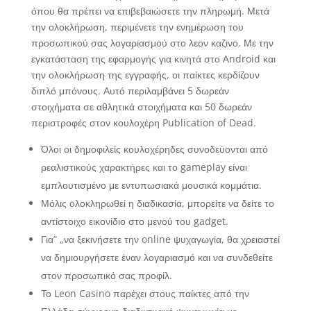
όπου θα πρέπει να επιβεβαιώσετε την πληρωμή. Μετά
την ολοκλήρωση, περιμένετε την ενημέρωση του
προσωπικού σας λογαριασμού στο λεον καζινο. Με την
εγκατάσταση της εφαρμογής για κινητά στο Android και
την ολοκλήρωση της εγγραφής, οι παίκτες κερδίζουν
διπλό μπόνους. Αυτό περιλαμβάνει 5 δωρεάν
στοιχήματα σε αθλητικά στοιχήματα και 50 δωρεάν
περιστροφές στον κουλοχέρη Publication of Dead.
Όλοι οι δημοφιλείς κουλοχέρηδες συνοδεύονται από
ρεαλιστικούς χαρακτήρες και το gameplay είναι
εμπλουτισμένο με εντυπωσιακά μουσικά κομμάτια.
Μόλις ολοκληρωθεί η διαδικασία, μπορείτε να δείτε το
αντίστοιχο εικονίδιο στο μενού του gadget.
Για” „να ξεκινήσετε την online ψυχαγωγία, θα χρειαστεί
να δημιουργήσετε έναν λογαριασμό και να συνδεθείτε
στον προσωπικό σας προφίλ.
Το Leon Casino παρέχει στους παίκτες από την