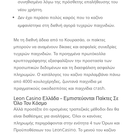
συνηθισμένο λόγω της πρόσθετης επαλήθευσης του
νέου χρήστη.
Δεν έχει περάσει πολύς καιρός που το καζίνο
εμφανίστηκε στη διεθνή αγορά τυχερών παιχνιδιών.
Με τη διεθνή άδεια από το Κουρασάο, οι παίκτες
μπορούν να αναμένουν δίκαιες και ασφαλείς συνεδρίες
τυχερών παιχνιδιών. Τα προηγμένα πρωτόκολλα
κρυπτογράφησης εξασφαλίζουν την προστασία των
προσωπικών δεδομένων και τη διασφάλιση ασφαλών
πληρωμών. Ο κατάλογος του καζίνο περιλαμβάνει πάνω
από 4000 κουλοχέρηδες, ζωντανά παιχνίδια με
πραγματικούς οικοδεσπότες και παιχνίδια crash.
Leon Casino Ελλάδα – Εμπιστεύονται Παίκτες Σε
Όλο Τον Κόσμο
Αλλά προσέξτε ότι ορισμένες τραπεζικές μέθοδοι δεν θα
είναι διαθέσιμες για αναλήψεις. Όλοι οι κανόνες
πληρωμής περιγράφονται στην ενότητα 4 των Όρων και
Προϋποθέσεων του LeonCasino. Το μενού του καζίνο