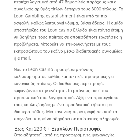
περιέχει λογισμικό από 47 δημοφιλείς παρόχους και ο
συνολικός αριθμός τίτλων ξεπερνά τους 3000 τίτλους. Το
Leon Gambling establishment είναι από τα πιο
ασφαλή, καθώς λειτουργεί νόμιμα, βάσει άδειας. Η ομάδα
υποστήριξης του Leon casino Eλλαδα είναι πάντα έτοιμη
να βοηθήσει τους παίκτες σε οποιεσδήποτε ερωτήσεις ή
προβλήματα. Μπορείτε να επικοινωνήσετε με τους
εκπροσώπους του καζίνο μέσω διαδικτυακής συνομιλίας
ή e mail.
Ναι, το Leon Casino προσφέρει μπόνους
καλωσορίσματος καθώς και τακτικές προσφορές για
κανονικούς παίκτες. Οι διαθέσιμες περιστροφές
εμφανίζονται στην ενότητα „Τα μπόνους μου” του
προσωπικού σας λογαριασμού. Αξίζει να προσεγγίσετε
τους κουλοχέρηδες με ένα προοδευτικό τζάκποτ με
ιδιαίτερο πάθος. Μια κανονική περιστροφή σε αυτά τα
παιχνίδια μπορεί να οδηγήσει σε απίστευτες πληρωμές.
Έως Και 220 € + Επιπλέον Περιστροφές
Οποιαδήποτε” „από τις προσφερόμενες ψυχαγωγίες