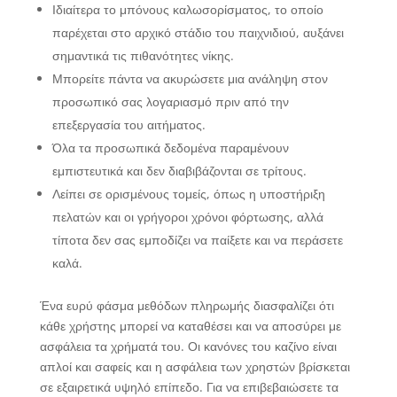
Ιδιαίτερα το μπόνους καλωσορίσματος, το οποίο
παρέχεται στο αρχικό στάδιο του παιχνιδιού, αυξάνει
σημαντικά τις πιθανότητες νίκης.
Μπορείτε πάντα να ακυρώσετε μια ανάληψη στον
προσωπικό σας λογαριασμό πριν από την
επεξεργασία του αιτήματος.
Όλα τα προσωπικά δεδομένα παραμένουν
εμπιστευτικά και δεν διαβιβάζονται σε τρίτους.
Λείπει σε ορισμένους τομείς, όπως η υποστήριξη
πελατών και οι γρήγοροι χρόνοι φόρτωσης, αλλά
τίποτα δεν σας εμποδίζει να παίξετε και να περάσετε
καλά.
Ένα ευρύ φάσμα μεθόδων πληρωμής διασφαλίζει ότι
κάθε χρήστης μπορεί να καταθέσει και να αποσύρει με
ασφάλεια τα χρήματά του. Οι κανόνες του καζίνο είναι
απλοί και σαφείς και η ασφάλεια των χρηστών βρίσκεται
σε εξαιρετικά υψηλό επίπεδο. Για να επιβεβαιώσετε τα