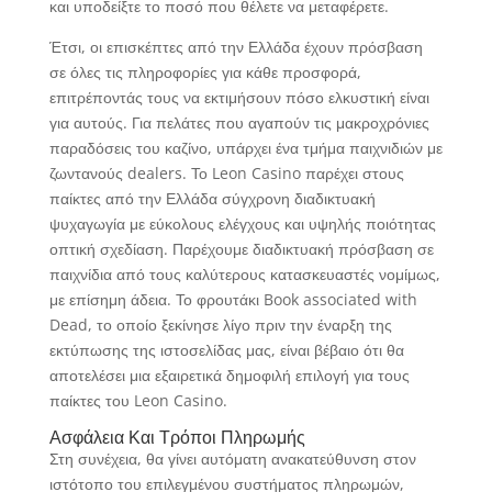
και υποδείξτε το ποσό που θέλετε να μεταφέρετε.
Έτσι, οι επισκέπτες από την Ελλάδα έχουν πρόσβαση
σε όλες τις πληροφορίες για κάθε προσφορά,
επιτρέποντάς τους να εκτιμήσουν πόσο ελκυστική είναι
για αυτούς. Για πελάτες που αγαπούν τις μακροχρόνιες
παραδόσεις του καζίνο, υπάρχει ένα τμήμα παιχνιδιών με
ζωντανούς dealers. Το Leon Casino παρέχει στους
παίκτες από την Ελλάδα σύγχρονη διαδικτυακή
ψυχαγωγία με εύκολους ελέγχους και υψηλής ποιότητας
οπτική σχεδίαση. Παρέχουμε διαδικτυακή πρόσβαση σε
παιχνίδια από τους καλύτερους κατασκευαστές νομίμως,
με επίσημη άδεια. Το φρουτάκι Book associated with
Dead, το οποίο ξεκίνησε λίγο πριν την έναρξη της
εκτύπωσης της ιστοσελίδας μας, είναι βέβαιο ότι θα
αποτελέσει μια εξαιρετικά δημοφιλή επιλογή για τους
παίκτες του Leon Casino.
Ασφάλεια Και Τρόποι Πληρωμής
Στη συνέχεια, θα γίνει αυτόματη ανακατεύθυνση στον
ιστότοπο του επιλεγμένου συστήματος πληρωμών,