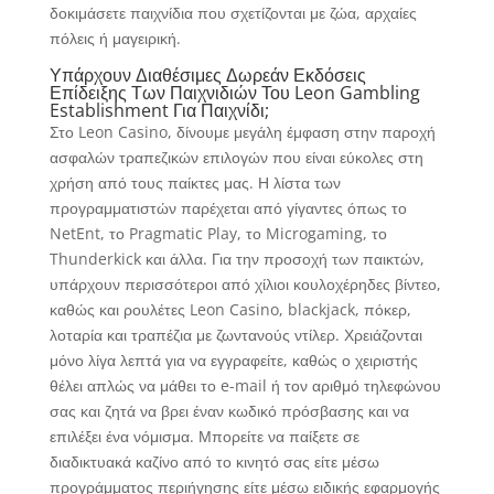
δοκιμάσετε παιχνίδια που σχετίζονται με ζώα, αρχαίες
πόλεις ή μαγειρική.
Υπάρχουν Διαθέσιμες Δωρεάν Εκδόσεις
Επίδειξης Των Παιχνιδιών Του Leon Gambling
Establishment Για Παιχνίδι;
Στο Leon Casino, δίνουμε μεγάλη έμφαση στην παροχή
ασφαλών τραπεζικών επιλογών που είναι εύκολες στη
χρήση από τους παίκτες μας. Η λίστα των
προγραμματιστών παρέχεται από γίγαντες όπως το
NetEnt, το Pragmatic Play, το Microgaming, το
Thunderkick και άλλα. Για την προσοχή των παικτών,
υπάρχουν περισσότεροι από χίλιοι κουλοχέρηδες βίντεο,
καθώς και ρουλέτες Leon Casino, blackjack, πόκερ,
λοταρία και τραπέζια με ζωντανούς ντίλερ. Χρειάζονται
μόνο λίγα λεπτά για να εγγραφείτε, καθώς ο χειριστής
θέλει απλώς να μάθει το e-mail ή τον αριθμό τηλεφώνου
σας και ζητά να βρει έναν κωδικό πρόσβασης και να
επιλέξει ένα νόμισμα. Μπορείτε να παίξετε σε
διαδικτυακά καζίνο από το κινητό σας είτε μέσω
προγράμματος περιήγησης είτε μέσω ειδικής εφαρμογής