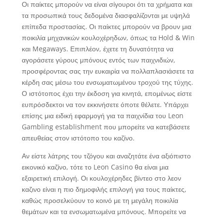
Οι παίκτες μπορούν να είναι σίγουροι ότι τα χρήματα και
τα προσωπικά τους δεδομένα διασφαλίζονται με υψηλά
επίπεδα προστασίας. Οι παίκτες μπορούν να βρουν μια
ποικιλία μηχανικών κουλοχέρηδων, όπως τα Hold & Win
και Megaways. Επιπλέον, έχετε τη δυνατότητα να
αγοράσετε γύρους μπόνους εντός των παιχνιδιών,
προσφέροντας σας την ευκαιρία να πολλαπλασιάσετε τα
κέρδη σας μέσω του ενσωματωμένου τροχού της τύχης.
Ο ιστότοπος έχει την έκδοση για κινητά, επομένως είστε
ευπρόσδεκτοι να τον εκκινήσετε όποτε θέλετε. Υπάρχει
επίσης μια ειδική εφαρμογή για τα παιχνίδια του Leon
Gambling establishment που μπορείτε να κατεβάσετε
απευθείας στον ιστότοπο του καζίνο.
Αν είστε λάτρης του τζόγου και αναζητάτε ένα αξιόπιστο
εικονικό καζίνο, τότε το Leon Casino θα είναι μια
εξαιρετική επιλογή. Οι κουλοχέρηδες βίντεο στο λεον
καζινο είναι η πιο δημοφιλής επιλογή για τους παίκτες,
καθώς προσελκύουν το κοινό με τη μεγάλη ποικιλία
θεμάτων και τα ενσωματωμένα μπόνους. Μπορείτε να