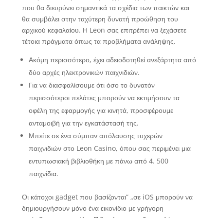
που θα διευρύνει σημαντικά τα σχέδια των παικτών και
θα συμβάλει στην ταχύτερη δυνατή προώθηση του
αρχικού κεφαλαίου. Η Leon σας επιτρέπει να ξεχάσετε
τέτοια πράγματα όπως τα προβλήματα ανάληψης.
Ακόμη περισσότερο, έχει αδειοδοτηθεί ανεξάρτητα από
δύο αρχές ηλεκτρονικών παιχνιδιών.
Για να διασφαλίσουμε ότι όσο το δυνατόν
περισσότεροι πελάτες μπορούν να εκτιμήσουν τα
οφέλη της εφαρμογής για κινητά, προσφέρουμε
ανταμοιβή για την εγκατάστασή της.
Μπείτε σε ένα σύμπαν απόλαυσης τυχερών
παιχνιδιών στο Leon Casino, όπου σας περιμένει μια
εντυπωσιακή βιβλιοθήκη με πάνω από 4. 500
παιχνίδια.
Οι κάτοχοι gadget που βασίζονται” „σε iOS μπορούν να
δημιουργήσουν μόνο ένα εικονίδιο με γρήγορη