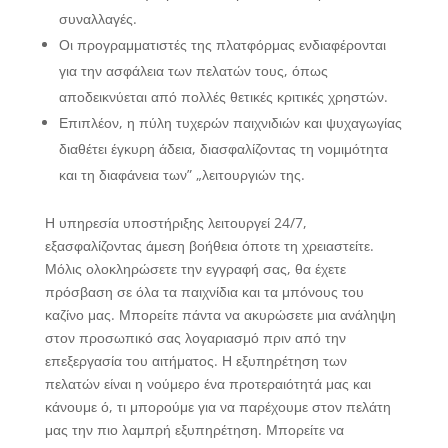
συναλλαγές.
Οι προγραμματιστές της πλατφόρμας ενδιαφέρονται
για την ασφάλεια των πελατών τους, όπως
αποδεικνύεται από πολλές θετικές κριτικές χρηστών.
Επιπλέον, η πύλη τυχερών παιχνιδιών και ψυχαγωγίας
διαθέτει έγκυρη άδεια, διασφαλίζοντας τη νομιμότητα
και τη διαφάνεια των” „λειτουργιών της.
Η υπηρεσία υποστήριξης λειτουργεί 24/7,
εξασφαλίζοντας άμεση βοήθεια όποτε τη χρειαστείτε.
Μόλις ολοκληρώσετε την εγγραφή σας, θα έχετε
πρόσβαση σε όλα τα παιχνίδια και τα μπόνους του
καζίνο μας. Μπορείτε πάντα να ακυρώσετε μια ανάληψη
στον προσωπικό σας λογαριασμό πριν από την
επεξεργασία του αιτήματος. Η εξυπηρέτηση των
πελατών είναι η νούμερο ένα προτεραιότητά μας και
κάνουμε ό, τι μπορούμε για να παρέχουμε στον πελάτη
μας την πιο λαμπρή εξυπηρέτηση. Μπορείτε να