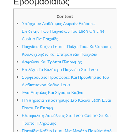
Εβδομαδιαίως
Content
Υπάρχουν Διαθέσιμες Δωρεάν Εκδόσεις
Επίδειξης Των Παιχνιδιών Του Leon On Line
Casino Για Παιχνίδι;
Παιχνίδια Καζίνο Leon – Παίξτε Τους Καλύτερους
Κουλοχέρηδες Και Επιτραπέζια Παιχνίδια
Ασφάλεια Και Τρόποι Πληρωμής
Επιλέξτε Τα Καλύτερα Παιχνίδια Στο Leon
Συμφέρουσες Προσφορές Και Προωθήσεις Του
Διαδικτυακού Καζίνο Leon
Ένα Ασφαλές Και Σίγουρο Καζίνο
Η Υπηρεσία Υποστήριξης Στο Καζίνο Leon Είναι
Πάντα Σε Επαφή
Εξασφάλιση Ασφάλειας Στο Leon Casino Gr Και
Τρόποι Πληρωμής
Παιχνίδια Καζίνο Leon: Μια Μεγάλη Ποικιλία Από