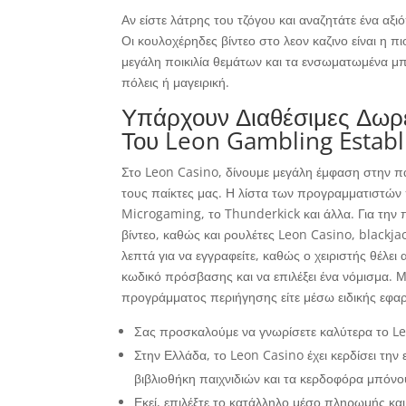
Αν είστε λάτρης του τζόγου και αναζητάτε ένα αξιό
Οι κουλοχέρηδες βίντεο στο λεον καζινο είναι η π
μεγάλη ποικιλία θεμάτων και τα ενσωματωμένα μπό
πόλεις ή μαγειρική.
Υπάρχουν Διαθέσιμες Δωρε
Του Leon Gambling Establi
Στο Leon Casino, δίνουμε μεγάλη έμφαση στην 
τους παίκτες μας. Η λίστα των προγραμματιστών 
Microgaming, το Thunderkick και άλλα. Για την
βίντεο, καθώς και ρουλέτες Leon Casino, blackjac
λεπτά για να εγγραφείτε, καθώς ο χειριστής θέλει
κωδικό πρόσβασης και να επιλέξει ένα νόμισμα. Μ
προγράμματος περιήγησης είτε μέσω ειδικής εφ
Σας προσκαλούμε να γνωρίσετε καλύτερα το Leo
Στην Ελλάδα, το Leon Casino έχει κερδίσει τη
βιβλιοθήκη παιχνιδιών και τα κερδοφόρα μπόνο
Εκεί, επιλέξτε το κατάλληλο μέσο πληρωμής και