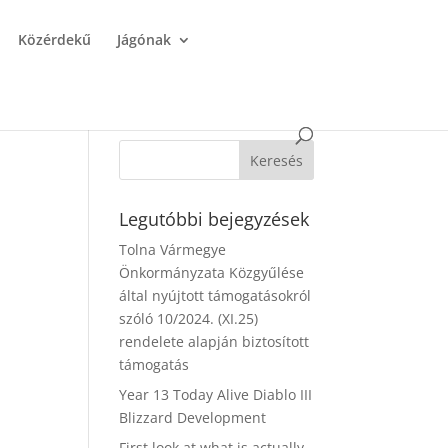
Közérdekű
Jágónak
Legutóbbi bejegyzések
Tolna Vármegye
Önkormányzata Közgyűlése
által nyújtott támogatásokról
szóló 10/2024. (XI.25)
rendelete alapján biztosított
támogatás
Year 13 Today Alive Diablo III
Blizzard Development
First look at what is actually