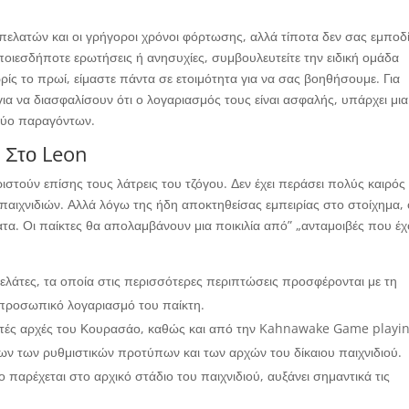
πελατών και οι γρήγοροι χρόνοι φόρτωσης, αλλά τίποτα δεν σας εμποδί
οποιεσδήποτε ερωτήσεις ή ανησυχίες, συμβουλευτείτε την ειδική ομάδα
ωρίς το πρωί, είμαστε πάντα σε ετοιμότητα για να σας βοηθήσουμε. Για
 να διασφαλίσουν ότι ο λογαριασμός τους είναι ασφαλής, υπάρχει μια
δύο παραγόντων.
α Στο Leon
ιστούν επίσης τους λάτρεις του τζόγου. Δεν έχει περάσει πολύς καιρός
 παιχνιδιών. Αλλά λόγω της ήδη αποκτηθείσας εμπειρίας στο στοίχημα, 
ματα. Οι παίκτες θα απολαμβάνουν μια ποικιλία από” „ανταμοιβές που έ
λάτες, τα οποία στις περισσότερες περιπτώσεις προσφέρονται με τη
προσωπικό λογαριασμό του παίκτη.
βαστές αρχές του Κουρασάο, καθώς και από την Kahnawake Game playi
ων των ρυθμιστικών προτύπων και των αρχών του δίκαιου παιχνιδιού.
 παρέχεται στο αρχικό στάδιο του παιχνιδιού, αυξάνει σημαντικά τις