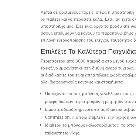
Λείπει σε ορισμένους τομείς, όπως η υποστήριξη 
να παίξετε και να περάσετε καλά. Έτσι, αν έχετε 
υποστήριξής μας. Είτε είναι αργά το βράδυ είτε ν
όσους επιθυμούν να κάνουν το παραπάνω βήμα για
επιλογή ενεργοποίησης του ελέγχου ταυτότητας 
Επιλέξτε Τα Καλύτερα Παιχνίδι
Περισσότερα από 3000 παιχνίδια στο μενού ευχαρ
το καζίνο εμφανίστηκε στη διεθνή αγορά τυχερών
οι διαδικασίες του είναι απλά τέλειες χωρίς σφάλ
όλοι διαφορετικούς κανόνες και στοιχήματα.
Παρέχονται επίσης μπόνους γενεθλίων στους πε
μορφή δωρεάν περιστροφών ή μετρητών στον 
Είμαστε αδειοδοτημένοι από τις ιδιαίτερα σε
Commission, η οποία επιβλέπει την τήρηση όλ
Ιδιαίτερα το μπόνους καλωσορίσματος, το οποίο
πιθανότητες νίκης.