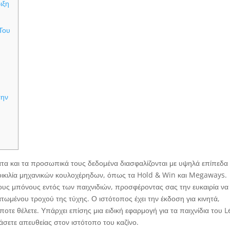
ιξη
Του
την
ματα και τα προσωπικά τους δεδομένα διασφαλίζονται με υψηλά επίπεδα
οικιλία μηχανικών κουλοχέρηδων, όπως τα Hold & Win και Megaways.
ους μπόνους εντός των παιχνιδιών, προσφέροντας σας την ευκαιρία να
μένου τροχού της τύχης. Ο ιστότοπος έχει την έκδοση για κινητά,
οτε θέλετε. Υπάρχει επίσης μια ειδική εφαρμογή για τα παιχνίδια του 
σετε απευθείας στον ιστότοπο του καζίνο.