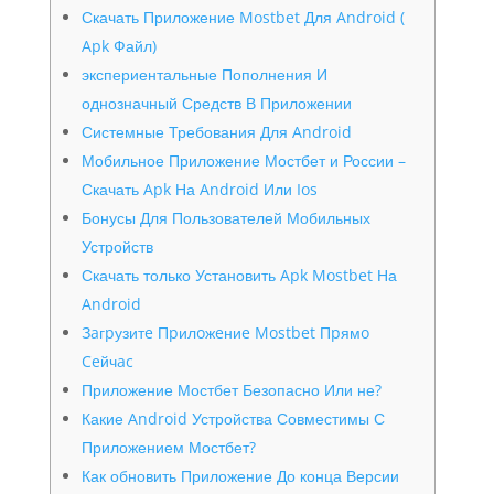
Скачать Приложение Mostbet Для Android (
Apk Файл)
экспериентальные Пополнения И
однозначный Средств В Приложении
Системные Требования Для Android
Мобильное Приложение Мостбет и России –
Скачать Apk На Android Или Ios
Бонусы Для Пользователей Мобильных
Устройств
Скачать только Установить Apk Mostbet На
Android
Зaгpузитe Пpилoжeниe Mostbet Пpямo
Ceйчac
Приложение Мостбет Безопасно Или не?
Какие Android Устройства Совместимы С
Приложением Мостбет?
Как обновить Приложение До конца Версии