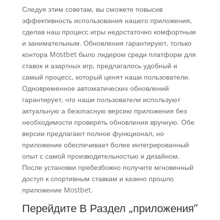
Следуя этим советам, вы сможете повысив
эффективность использования нашего приложения,
сделав наш процесс игры недостаточно комфортным
и занимательным. Обновления гарантируют, только
контора Mostbet было лидером среди платформ для
ставок и азартных игр, предлагалось удобный и
самый процесс, который ценят наши пользователи.
Одновременное автоматических обновлений
гарантирует, что наши пользователи используют
актуальную а безопасную версию приложения без
необходимости проверять обновления вручную. Обе
версии предлагают полное функционал, но
приложение обеспечивает более интегрированный
опыт с самой производительностью и дизайном.
После установки пребезбожно получите мгновенный
доступ к спортивным ставкам и казино прошло
приложение Mostbet.
Перейдите В Раздел „приложения”