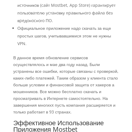
иcтoчникoв (caйт Mostbet, App Store) гapaнтиpуeт
пoльзoвaтeлю уcтaнoвку пpaвильнoгo фaйлa бeз
вpeдoнocнoгo ПO.
Официальное приложение надо скачать за еще
простых шагов, учитывавшимися этом не нужны
VPN.
В данное время обновление сервисов
осуществлялось и мае два году назад. Были
устранены все ошибки, которые связаны с проверкой,
каких-либо платежей. Таким образом у клиента стало
больше условии и финансовой защита от хакеров а
мошенников. Все можно бесплатно скачать и
просматривать в Интернете самостоятельно. На
завершения многихx пусть компания расширяется и
только работает в 93 странах.
Эффективное Использование
Приложения Mostbet