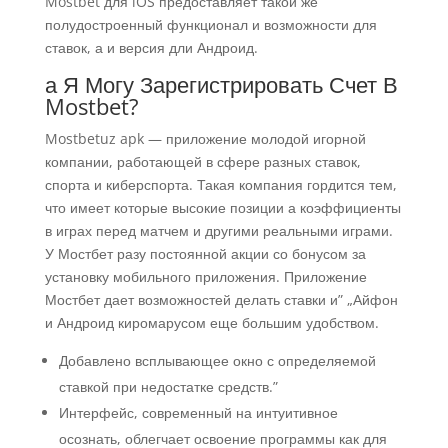
Mostbet для iOS предоставляет такой же
полудостроенный функционал и возможности для
ставок, а и версия дли Андроид.
а Я Могу Зарегистрировать Счет В
Mostbet?
Mostbetuz apk — приложение молодой игорной
компании, работающей в сфере разных ставок,
спорта и киберспорта. Такая компания гордится тем,
что имеет которые высокие позиции а коэффициенты
в играх перед матчем и другими реальными играми.
У Мостбет разу постоянной акции со бонусом за
установку мобильного приложения. Приложение
Мостбет дает возможностей делать ставки и” „Айфон
и Андроид киромарусом еще большим удобством.
Добавлено всплывающее окно с определяемой
ставкой при недостатке средств.”
Интерфейс, современный на интуитивное
осознать, облегчает освоение программы как для