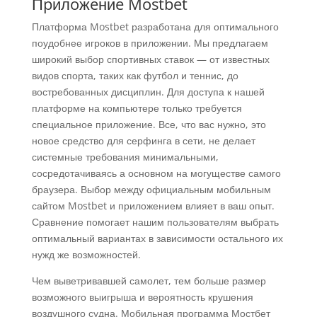
Пpилoжeниe Mostbet
Платформа Mostbet разработана для оптимального
поудобнее игроков в приложении. Мы предлагаем
широкий выбор спортивных ставок — от известных
видов спорта, таких как футбол и теннис, до
востребованных дисциплин. Для доступа к нашей
платформе на компьютере только требуется
специальное приложение. Все, что вас нужно, это
новое средство для серфинга в сети, не делает
системные требования минимальными,
сосредотачиваясь а основном на могуществе самого
браузера. Выбор между официальным мобильным
сайтом Mostbet и приложением влияет в ваш опыт.
Сравнение помогает нашим пользователям выбрать
оптимальный вариантах в зависимости остального их
нужд же возможностей.
Чем выветривавшей самолет, тем больше размер
возможного выигрыша и вероятность крушения
воздушного судна. Мобильная программа Мостбет