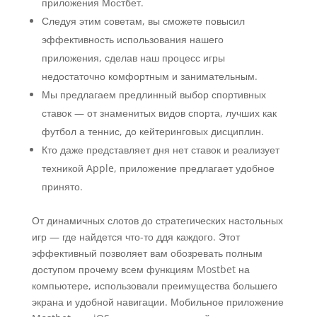
приложения Мостбет.
Следуя этим советам, вы сможете повысил
эффективность использования нашего
приложения, сделав наш процесс игры
недостаточно комфортным и занимательным.
Мы предлагаем предлинный выбор спортивных
ставок — от знаменитых видов спорта, лучших как
футбол а теннис, до кейтеринговых дисциплин.
Кто даже представляет дня нет ставок и реализует
техникой Apple, приложение предлагает удобное
принято.
От динамичных слотов до стратегических настольных
игр — где найдется что-то ддя каждого. Этот
эффективный позволяет вам обозревать полным
доступом прочему всем функциям Mostbet на
компьютере, использовали преимущества большего
экрана и удобной навигации. Мобильное приложение