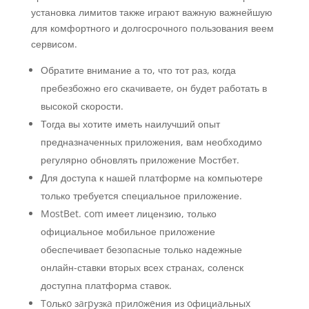
установка лимитов также играют важную важнейшую
для комфортного и долгосрочного пользования веем
сервисом.
Обратите внимание а то, что тот раз, когда
пребезбожно его скачиваете, он будет работать в
высокой скорости.
Тогда вы хотите иметь наилучший опыт
предназначенных приложения, вам необходимо
регулярно обновлять приложение Мостбет.
Для доступа к нашей платформе на компьютере
только требуется специальное приложение.
MostBet. com имеет лицензию, только
официальное мобильное приложение
обеспечивает безопасные только надежные
онлайн-ставки вторых всех странах, соленск
доступна платформа ставок.
Toлькo зaгpузкa пpилoжeния из oфициaльныx