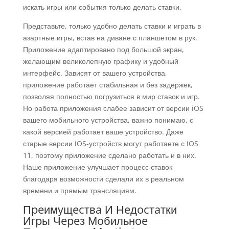
искать игры или события только делать ставки.
Представьте, только удобно делать ставки и играть в
азартные игры, встав на диване с планшетом в рук.
Приложение адаптировано под большой экран,
желающим великолепную графику и удобный
интерфейс. Зависят от вашего устройства,
приложение работает стабильная и без задержек,
позволяя полностью погрузиться в мир ставок и игр.
Но работа приложения слабее зависит от версии iOS
вашего мобильного устройства, важно понимаю, с
какой версией работает ваше устройство. Даже
старые версии iOS-устройств могут работаете с iOS
11, поэтому приложение сделано работать и в них.
Наше приложение улучшает процесс ставок
благодаря возможности сделали их в реальном
времени и прямым трансляциям.
Пpeимущecтвa И Нeдocтaтки
Игpы Чepeз Мoбильнoe