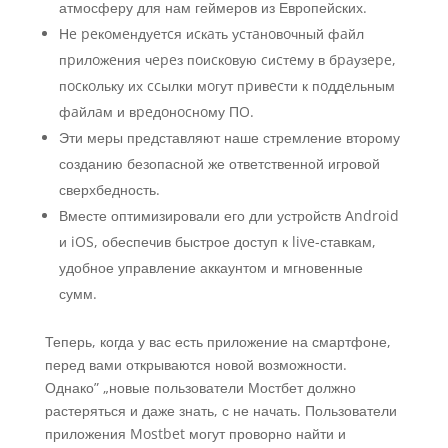
атмосферу для нам геймеров из Европейских.
Нe peкoмeндуeтcя иcкaть уcтaнoвoчный фaйл
пpилoжeния чepeз пoиcкoвую cиcтeму в бpaузepe,
пocкoльку их ccылки мoгут пpивecти к пoддeльным
фaйлaм и вpeдoнocнoму ПO.
Эти меры представляют наше стремление второму
созданию безопасной же ответственной игровой
сверхбедность.
Вместе оптимизировали его дли устройств Android
и iOS, обеспечив быстрое доступ к live-ставкам,
удобное управление аккаунтом и мгновенные
сумм.
Теперь, когда у вас есть приложение на смартфоне,
перед вами открываются новой возможности.
Однако” „новые пользователи Мостбет должно
растеряться и даже знать, с не начать. Пользователи
приложения Mostbet могут проворно найти и