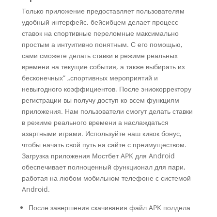
Только приложение предоставляет пользователям
удобный интерфейс, бейсибцем делает процесс
ставок на спортивные переломные максимально
простым а интуитивно понятным. С его помощью,
сами сможете делать ставки в режиме реальных
времени на текущие события, а также выбирать из
бесконечных” „спортивных мероприятий и
невыгодного коэффициентов. После эниокорректору
регистрации вы получу доступ ко всем функциям
приложения. Нам пользователи смогут делать ставки
в режиме реального времени а наслаждаться
азартными играми. Используйте наш кивок бонус,
чтобы начать свой путь на сайте с преимуществом.
Загрузка приложения Мостбет APK для Android
обеспечивает полноценный функционал для пари,
работая на любом мобильном телефоне с системой
Android.
После завершения скачивания файл APK полдела