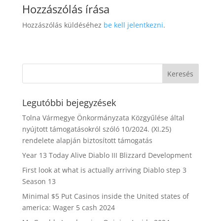
Hozzászólás írása
Hozzászólás küldéséhez
be kell jelentkezni
.
Legutóbbi bejegyzések
Tolna Vármegye Önkormányzata Közgyűlése által
nyújtott támogatásokról szóló 10/2024. (XI.25)
rendelete alapján biztosított támogatás
Year 13 Today Alive Diablo III Blizzard Development
First look at what is actually arriving Diablo step 3
Season 13
Minimal $5 Put Casinos inside the United states of
america: Wager 5 cash 2024