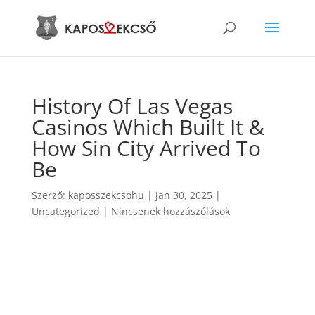
History Of Las Vegas
Casinos Which Built It &
How Sin City Arrived To
Be
Szerző:
kaposszekcsohu
|
jan 30, 2025
|
Uncategorized
|
Nincsenek hozzászólások