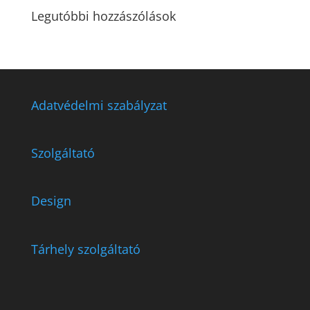
Legutóbbi hozzászólások
Adatvédelmi szabályzat
Szolgáltató
Design
Tárhely szolgáltató