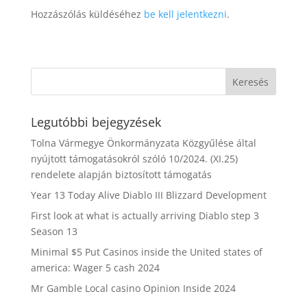
Hozzászólás küldéséhez
be kell jelentkezni
.
Legutóbbi bejegyzések
Tolna Vármegye Önkormányzata Közgyűlése által
nyújtott támogatásokról szóló 10/2024. (XI.25)
rendelete alapján biztosított támogatás
Year 13 Today Alive Diablo III Blizzard Development
First look at what is actually arriving Diablo step 3
Season 13
Minimal $5 Put Casinos inside the United states of
america: Wager 5 cash 2024
Mr Gamble Local casino Opinion Inside 2024