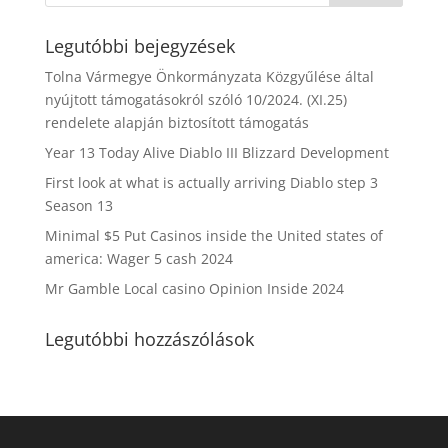
Legutóbbi bejegyzések
Tolna Vármegye Önkormányzata Közgyűlése által
nyújtott támogatásokról szóló 10/2024. (XI.25)
rendelete alapján biztosított támogatás
Year 13 Today Alive Diablo III Blizzard Development
First look at what is actually arriving Diablo step 3
Season 13
Minimal $5 Put Casinos inside the United states of
america: Wager 5 cash 2024
Mr Gamble Local casino Opinion Inside 2024
Legutóbbi hozzászólások