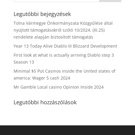
Legutóbbi bejegyzések
Tolna Vármegye Önkormányzata Közgyűlése által
nyújtott támogatásokról szóló 10/2024. (XI.25)
rendelete alapján biztosított támogatás
Year 13 Today Alive Diablo III Blizzard Development
First look at what is actually arriving Diablo step 3
Season 13
Minimal $5 Put Casinos inside the United states of
america: Wager 5 cash 2024
Mr Gamble Local casino Opinion Inside 2024
Legutóbbi hozzászólások