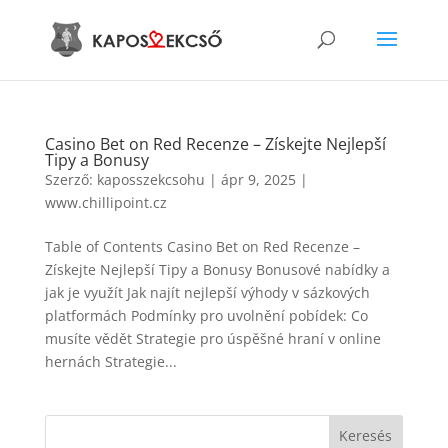
Casino Bet on Red Recenze – Získejte Nejlepší
Tipy a Bonusy
Szerző:
kaposszekcsohu
|
ápr 9, 2025
|
www.chillipoint.cz
Table of Contents Casino Bet on Red Recenze –
Získejte Nejlepší Tipy a Bonusy Bonusové nabídky a
jak je využít Jak najít nejlepší výhody v sázkových
platformách Podmínky pro uvolnění pobídek: Co
musíte vědět Strategie pro úspěšné hraní v online
hernách Strategie...