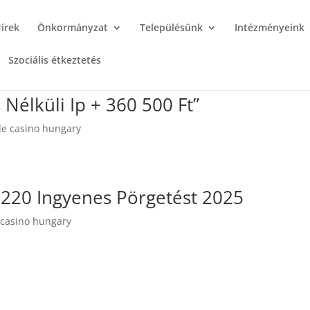
írek
Önkormányzat
Településünk
Intézményeink
Szociális étkeztetés
Nélküli Ip + 360 500 Ft”
de casino hungary
+ 220 Ingyenes Pörgetést 2025
 casino hungary