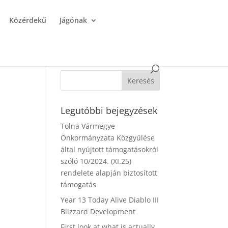
Közérdekű
Jágónak
Legutóbbi bejegyzések
Tolna Vármegye
Önkormányzata Közgyűlése
által nyújtott támogatásokról
szóló 10/2024. (XI.25)
rendelete alapján biztosított
támogatás
Year 13 Today Alive Diablo III
Blizzard Development
First look at what is actually