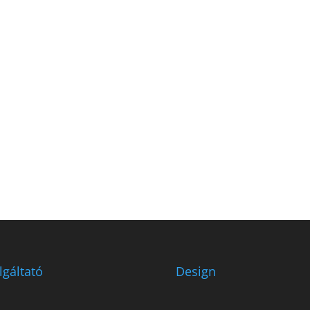
lgáltató
Design