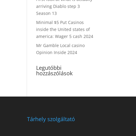
arriving Diablo step 3
Season 13
Minimal $5 Put Casinos
inside the United states of
america: Wager 5 cash 2024
Mr Gamble Local casino
Opinion Inside 2024
Legutóbbi
hozzászólások
Tárhely szolgáltató