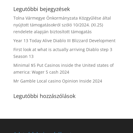
Legutóbbi bejegyzések
Tolna Vármegye Önkormányzata Közgyűlése által
nyújtott támogatásokról szóló 10/2024. (XI.25)
rendelete alapján biztosított támogatás
Year 13 Today Alive Diablo III Blizzard Development
First look at what is actually arriving Diablo step 3
Season 13
Minimal $5 Put Casinos inside the United states of
america: Wager 5 cash 2024
Mr Gamble Local casino Opinion Inside 2024
Legutóbbi hozzászólások