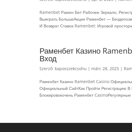
Ramenbet Рамен Бет Рабочее Зеркало, Регист
Выиграть БольшеАкции Раменбет — Бездепози
И Возврат Ставок Ramenbet: Игровой просторно
Раменбет Казино Ramenb
Вход
Szerző:
kaposszekcsohu
|
márc 28, 2025
|
Ram
Раменбет Казино Ramenbet Casino Официальн
Официальный СайтКак Пройти Регистрацию В 
Блокировокочень Раменбет CasinoРегулярные