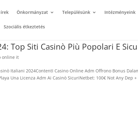
írek
Önkormányzat
Településünk
Intézményeink
Szociális étkeztetés
4: Top Siti Casinò Più Popolari E Sicu
 online it
 Casinò Italiani 2024ContentI Casino Online Adm Offrono Bonus Dala
laya Una Licenza Adm Ai Casinò SicuriNetbet: 100€ Not Any Dep +