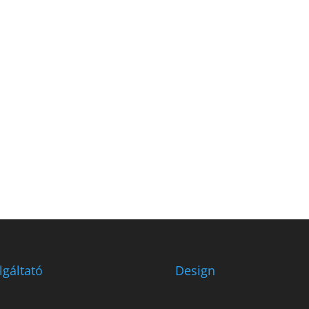
lgáltató
Design