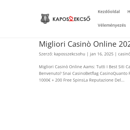
Kezdőoldal
H
Véleményezés
Migliori Casinò Online 202
Szerző:
kaposszekcsohu
|
jan 16, 2025
|
casinò
Migliori Casinò Online Aams: Tutti I Best Siti
Benvenuto? Snai CasinoBetflag CasinoQuanto P
1000€ + 200 Free SpinsLa Reputazione Del...