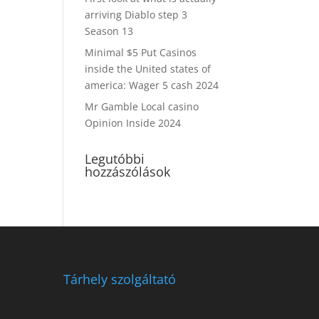
arriving Diablo step 3
Season 13
Minimal $5 Put Casinos
inside the United states of
america: Wager 5 cash 2024
Mr Gamble Local casino
Opinion Inside 2024
Legutóbbi
hozzászólások
Tárhely szolgáltató