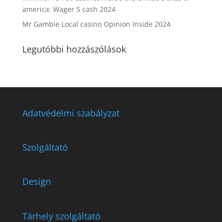
america: Wager 5 cash 2024
Mr Gamble Local casino Opinion Inside 2024
Legutóbbi hozzászólások
Adatvédelmi szabályzat
Szolgáltató
Design
Tárhely szolgáltató