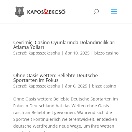
Çevrimiçi Casino Oyunlarında Dolandırıcılıkları
Atlama Yolları
Szerző:
kaposszekcsohu
|
ápr 10, 2025
|
bizzo casino
Ohne Oasis wetten: Beliebte Deutsche
Sportarten im Fokus
Szerző:
kaposszekcsohu
|
ápr 6, 2025
|
bizzo casino
Ohne Oasis wetten: Beliebte Deutsche Sportarten im
FokusIn Deutschland hat das Wetten ohne Oasis
rasch an Beliebtheit gewonnen. Während sich die
Sportwelt kontinuierlich weiterentwickelt, entdecken
deutsche Wettfreunde neue Wege, um ihre Wetten