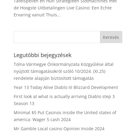
Tafelspellen en Hun Strategieën Slotmachines met
de Hoogste Uitbetalingen Live Casino: Een Echte
Ervaring vanuit Thuis...
Legutóbbi bejegyzések
Tolna Vármegye Önkormányzata Közgyűlése által
nyújtott támogatásokról szóló 10/2024. (XI.25)
rendelete alapján biztosított támogatás
Year 13 Today Alive Diablo III Blizzard Development
First look at what is actually arriving Diablo step 3
Season 13
Minimal $5 Put Casinos inside the United states of
america: Wager 5 cash 2024
Mr Gamble Local casino Opinion Inside 2024