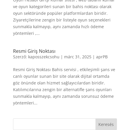
ve oyun kategorileri sunan bir bahis noktası olarak
oyun sektöründe popüler platformlardan biridir.
Ziyaretçilerine zengin bir listeyle oyun seçenekleri
sunmakla kalmayıp, aynı zamanda hızlı ödeme
yöntemleri ,...
Resmi Giriş Noktası
Szerző:
kaposszekcsohu
|
márc 31, 2025
|
aprPB
Resmi Giriş Noktası Bahis servisi , etkileşimli şans ve
canlı oyunlar sunan bir site olarak dijital ortamda
göz önünde olan hizmet sağlayıcılardan biridir.
Katılımcılarına zengin bir alternatifle şans oyunları
sunmakla kalmayıp, aynı zamanda sorunsuz ödeme
yöntemleri...