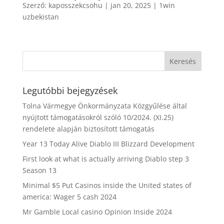
Szerző:
kaposszekcsohu
|
jan 20, 2025
|
1win
uzbekistan
Legutóbbi bejegyzések
Tolna Vármegye Önkormányzata Közgyűlése által
nyújtott támogatásokról szóló 10/2024. (XI.25)
rendelete alapján biztosított támogatás
Year 13 Today Alive Diablo III Blizzard Development
First look at what is actually arriving Diablo step 3
Season 13
Minimal $5 Put Casinos inside the United states of
america: Wager 5 cash 2024
Mr Gamble Local casino Opinion Inside 2024