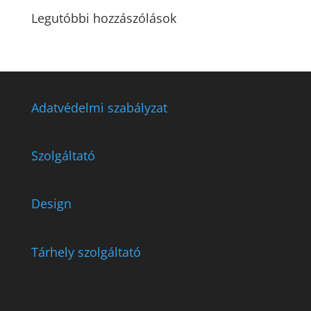
Legutóbbi hozzászólások
Adatvédelmi szabályzat
Szolgáltató
Design
Tárhely szolgáltató