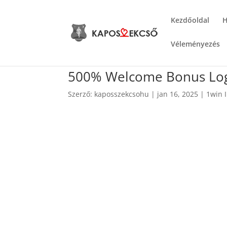
Kezdőoldal
H
Véleményezés
500% Welcome Bonus Logi
Szerző:
kaposszekcsohu
|
jan 16, 2025
|
1win 