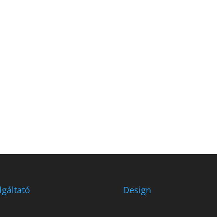
lgáltató
Design