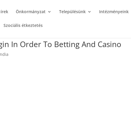
írek
Önkormányzat
Településünk
Intézményeink
Szociális étkeztetés
n In Order To Betting And Casino
India