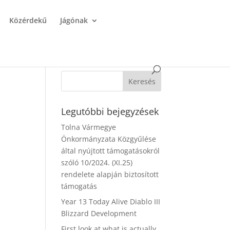
Közérdekű
Jágónak
Legutóbbi bejegyzések
Tolna Vármegye
Önkormányzata Közgyűlése
által nyújtott támogatásokról
szóló 10/2024. (XI.25)
rendelete alapján biztosított
támogatás
Year 13 Today Alive Diablo III
Blizzard Development
First look at what is actually