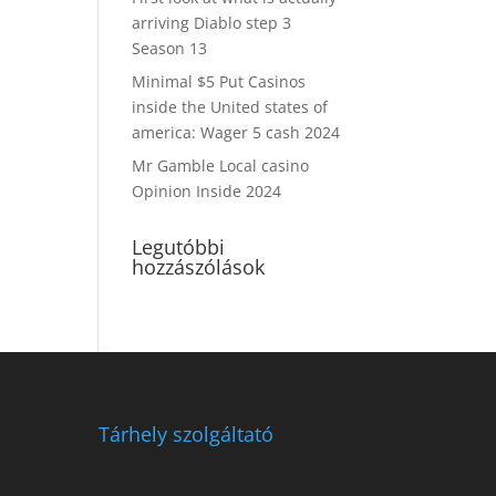
arriving Diablo step 3
Season 13
Minimal $5 Put Casinos
inside the United states of
america: Wager 5 cash 2024
Mr Gamble Local casino
Opinion Inside 2024
Legutóbbi
hozzászólások
Tárhely szolgáltató