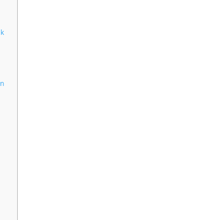
sk
an