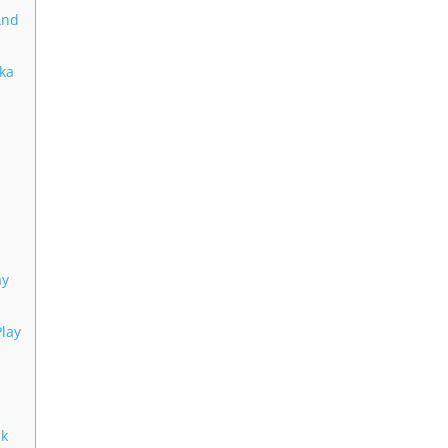
 And
ska
ay
s
lay
sk