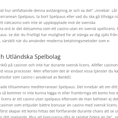
tod hur omfattande denna avstängning är och va det” „innebär. Låt
erranean Spelpaus, ta bort Spelpaus eller vad du ska gå tillväga nä
 ett nätcasino som inte är uppkopplade mot de svenska
a ord är det detsamma som ett casino utan en svensk spellicens. 
s. se där du frivilligt har mulighed for at stänga av dig själv från
va, särskilt när du använder moderna betalningsmetoder som e-
h Utländska Spelbolag
kID på casinon och inte har durante svensk licens. Alltfler casinon
 vissa processer. Men eftersom det är endast vissa tjänster du k
lsidor som casino i avsaknad av BankID.
plade tillsammans mediterranean Spelpaus. Det innebär att om ditt
så kommer ni inte kunna logga in eller frambringa ett konto hos e
av licens är ett casino utan spelpaus eftersom de man behöver ej de
 casinon som erbjuder bättre bonusar än casino med svensk licens.
först skapar ett konto hittas det fortfarande durante chans att se u
 ditt spelande. Plus att bonusarna ofta är relativt högre än de” „o