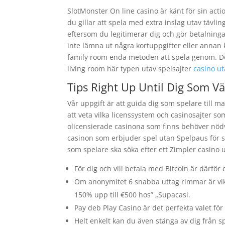
SlotMonster On line casino är känt för sin ac
du gillar att spela med extra inslag utav tävlin
eftersom du legitimerar dig och gör betalnin
inte lämna ut några kortuppgifter eller annan k
family room enda metoden att spela genom. Det
living room här typen utav spelsajter
casino ut
Tips Right Up Until Dig Som Väl
Vår uppgift är att guida dig som spelare till 
att veta vilka licenssystem och casinosajter so
olicensierade casinona som finns behöver nödvän
casinon som erbjuder spel utan Spelpaus för 
som spelare ska söka efter ett Zimpler casino u
För dig och vill betala med Bitcoin är därför 
Om anonymitet 6 snabba uttag rimmar är vikt
150% upp till €500 hos” „Supacasi.
Pay deb Play Casino är det perfekta valet för 
Helt enkelt kan du även stänga av dig från s