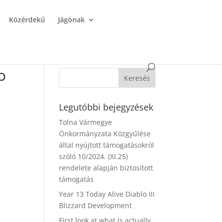
Közérdekű
Jágónak
o
Legutóbbi bejegyzések
Tolna Vármegye
Önkormányzata Közgyűlése
által nyújtott támogatásokról
szóló 10/2024. (XI.25)
rendelete alapján biztosított
támogatás
Year 13 Today Alive Diablo III
Blizzard Development
First look at what is actually