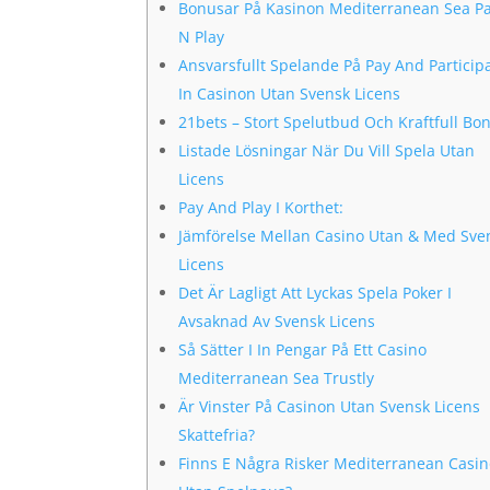
Bonusar På Kasinon Mediterranean Sea P
N Play
Ansvarsfullt Spelande På Pay And Particip
In Casinon Utan Svensk Licens
21bets – Stort Spelutbud Och Kraftfull Bo
Listade Lösningar När Du Vill Spela Utan
Licens
Pay And Play I Korthet:
Jämförelse Mellan Casino Utan & Med Sve
Licens
Det Är Lagligt Att Lyckas Spela Poker I
Avsaknad Av Svensk Licens
Så Sätter I In Pengar På Ett Casino
Mediterranean Sea Trustly
Är Vinster På Casinon Utan Svensk Licens
Skattefria?
Finns E Några Risker Mediterranean Casi