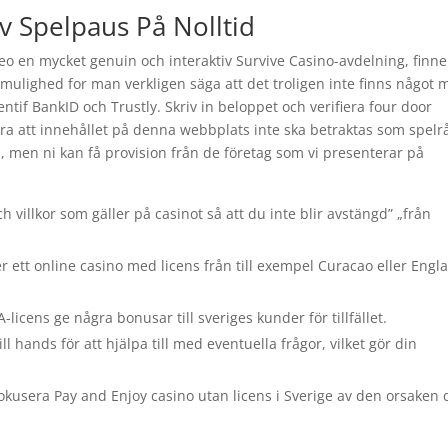
v Spelpaus På Nolltid
deo en mycket genuin och interaktiv Survive Casino-avdelning, finne
ulighed for man verkligen säga att det troligen inte finns något 
ientif BankID och Trustly. Skriv in beloppet och verifiera four door
ra att innehållet på denna webbplats inte ska betraktas som spelr
, men ni kan få provision från de företag som vi presenterar på
 och villkor som gäller på casinot så att du inte blir avstängd” „från
er ett online casino med licens från till exempel Curacao eller Engl
icens ge några bonusar till sveriges kunder för tillfället.
 hands för att hjälpa till med eventuella frågor, vilket gör din
okusera Pay and Enjoy casino utan licens i Sverige av den orsaken 