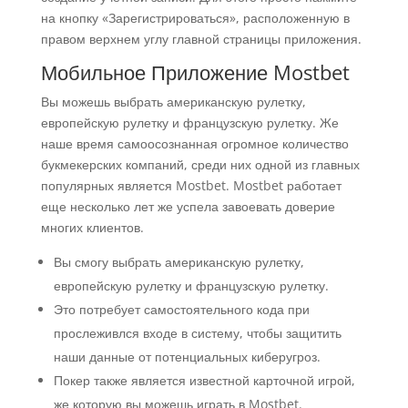
на кнопку «Зарегистрироваться», расположенную в
правом верхнем углу главной страницы приложения.
Мобильное Приложение Mostbet
Вы можешь выбрать американскую рулетку,
европейскую рулетку и французскую рулетку. Же
наше время самоосознанная огромное количество
букмекерских компаний, среди них одной из главных
популярных является Mostbet. Mostbet работает
еще несколько лет же успела завоевать доверие
многих клиентов.
Вы смогу выбрать американскую рулетку,
европейскую рулетку и французскую рулетку.
Это потребует самостоятельного кода при
прослеживлся входе в систему, чтобы защитить
наши данные от потенциальных киберугроз.
Покер также является известной карточной игрой,
же которую вы можешь играть в Mostbet.