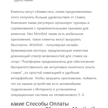
Клиенты могут обзавестись этими предложениями,
этого получить больше удовольствия от ставок.
Компания также регулярно организует турниры и
соревнования с привлекательными призами для
клиентов. Них Mostbet также есть мобильное
приложение, такое клиенты могут выгрузить
бесплатно. Mostbet – популярная онлайн-
букмекерская контора, предлагающая клиентам
длиннющий спектр возможностей для ставок на
спорт. Платформа предназначена для обеспечения
беспрепятственного же интуитивно понятного опыта
ставок” „со простой навигацией и удобным
интерфейсом. Чтобы загрузить приложение, поймете,
что на нашем устройстве есть активнейшим
подключение к Интернету и установлена ​​
операционная система не пятиволнового 5. 0.
какие Способы Оплаты