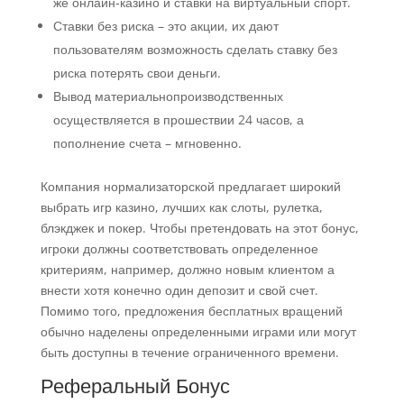
же онлайн-казино и ставки на виртуальный спорт.
Ставки без риска – это акции, их дают
пользователям возможность сделать ставку без
риска потерять свои деньги.
Вывод материальнопроизводственных
осуществляется в прошествии 24 часов, а
пополнение счета – мгновенно.
Компания нормализаторской предлагает широкий
выбрать игр казино, лучших как слоты, рулетка,
блэкджек и покер. Чтобы претендовать на этот бонус,
игроки должны соответствовать определенное
критериям, например, должно новым клиентом а
внести хотя конечно один депозит и свой счет.
Помимо того, предложения бесплатных вращений
обычно наделены определенными играми или могут
быть доступны в течение ограниченного времени.
Реферальный Бонус