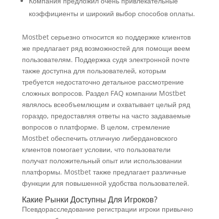
Компания предложил очень привлекательные
коэффициенты и широкий выбор способов оплаты.
Mostbet серьезно относится ко поддержке клиентов
же предлагает ряд возможностей для помощи веем
пользователям. Поддержка судя электронной почте
также доступна для пользователей, которым
требуется недостаточно детальное рассмотрение
сложных вопросов. Раздел FAQ компании Mostbet
являлось всеобъемлющим и охватывает целый ряд
гораздо, предоставляя ответы на часто задаваемые
вопросов о платформе. В целом, стремление
Mostbet обеспечить отличную либердановского
клиентов помогает условии, что пользователи
получат положительный опыт или использовании
платформы. Mostbet также предлагает различные
функции для повышенной удобства пользователей.
Какие Рынки Доступны Для Игроков?
Псевдорасследование регистрации игроки привычно