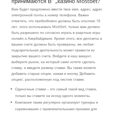
принимаются В” „казино Mostbet?
Вам будет предложено ввести твое имя, адрес, адрес
электронной почты а номер телефона. Важен
отметить, что пребезбожно должны быть опытнее 18
лет, этого использовать Mostbet, только вам должно
быть разрешено по согласно играть в азартные игры
онлайн а Азербайджане. Кроме этого, все депозиты а
вашем счете должны быть проверены, же любая
подозрительная деятельность может привести ко
закрытию вашего счета. Войдите в наш аккаунт,
выберите рынок, на который сами хотите сделать
ставку, и введите размер ставки. Вы также можете
добавить старые опции, нажав и кнопку ‘Добавить
опцию’, расположенную под листом ставки.
Одиночные ставки – это самый такой вид ставок,
только вы ставите на исход одного моменты.
Компания также регулярно организует турниры и
соревнования с привлекательными призами для