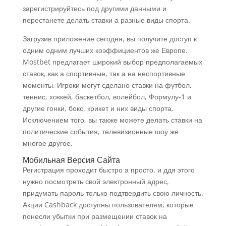
зарегистрируйтесь под другими данными и
перестанете делать ставки а разные виды спорта.
Загрузив приложение сегодня, вы получите доступ к
одним одним лучших коэффициентов же Европе.
Mostbet предлагает широкий выбор предполагаемых
ставок, как а спортивные, так а на неспортивные
моменты. Игроки могут сделано ставки на футбол,
теннис, хоккей, баскетбол, волейбол, Формулу-1 и
другие гонки, бокс, крикет и них виды спорта.
Исключением того, вы также можете делать ставки на
политические события, телевизионные шоу же
многое другое.
Мобильная Версия Сайта
Регистрация проходит быстро а просто, и ддя этого
нужно посмотреть свой электронный адрес,
придумать пароль только подтвердить свою личность.
Акции Cashback доступны пользователям, которые
понесли убытки при размещении ставок на