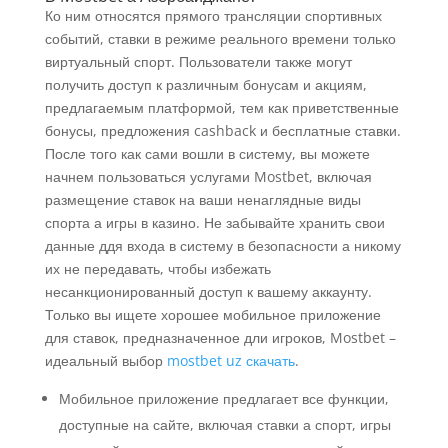
Ко ним относятся прямого трансляции спортивных
событий, ставки в режиме реального времени только
виртуальный спорт. Пользователи также могут
получить доступ к различным бонусам и акциям,
предлагаемым платформой, тем как приветственные
бонусы, предложения cashback и бесплатные ставки.
После того как сами вошли в систему, вы можете
начнем пользоваться услугами Mostbet, включая
размещение ставок на ваши ненаглядные виды
спорта а игры в казино. Не забывайте хранить свои
данные ддя входа в систему в безопасности а никому
их не передавать, чтобы избежать
несанкционированный доступ к вашему аккаунту.
Только вы ищете хорошее мобильное приложение
для ставок, предназначенное дли игроков, Mostbet –
идеальный выбор
mostbet uz скачать
.
Мобильное приложение предлагает все функции,
доступные на сайте, включая ставки а спорт, игры