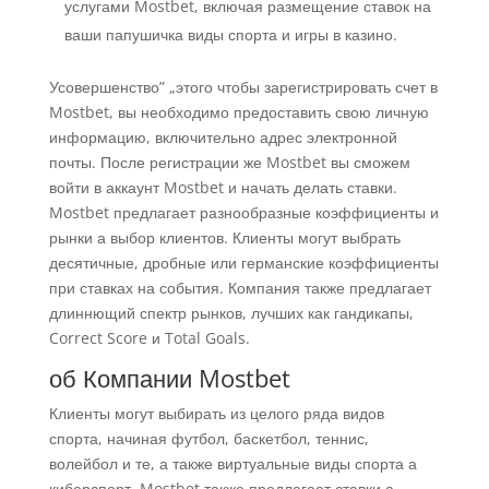
услугами Mostbet, включая размещение ставок на
ваши папушичка виды спорта и игры в казино.
Усовершенство” „этого чтобы зарегистрировать счет в
Mostbet, вы необходимо предоставить свою личную
информацию, включительно адрес электронной
почты. После регистрации же Mostbet вы сможем
войти в аккаунт Mostbet и начать делать ставки.
Mostbet предлагает разнообразные коэффициенты и
рынки а выбор клиентов. Клиенты могут выбрать
десятичные, дробные или германские коэффициенты
при ставках на события. Компания также предлагает
длиннющий спектр рынков, лучших как гандикапы,
Correct Score и Total Goals.
об Компании Mostbet
Клиенты могут выбирать из целого ряда видов
спорта, начиная футбол, баскетбол, теннис,
волейбол и те, а также виртуальные виды спорта а
киберспорт. Mostbet также предлагает ставки а