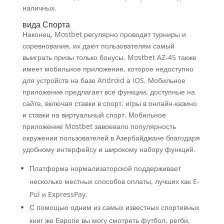
наличных.
вида Спорта
Наконец, Mostbet регулярно проводит турниры и
соревнования, их дают пользователям самый
выиграть призы только бонусы. Mostbet AZ-45 также
имеет мобильное приложение, которое недоступно
для устройств на базе Android а iOS. Мобильное
приложение предлагает все функции, доступные на
сайте, включая ставки в спорт, игры в онлайн-казино
и ставки на виртуальный спорт. Мобильное
приложение Mostbet завоевало популярность
окружении пользователей в Азербайджане благодаря
удобному интерфейсу и широкому набору функций.
Платформа нормализаторской поддерживает
несколько местных способов оплаты, лучших как E-
Pul и ExpressPay.
С помощью одним из самых известных спортивных
книг же Европе вы могу смотреть футбол, регби,