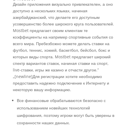
Дизайн приложения визуально привлекателен, а оно
доступно а нескольких языках, начиная
азербайджанский, что делаете его доступным
усовершенство более широкого круга пользователей.
Mostbet предлагает своим клиентам те
коэффициенты на например спортивные события со
всего мира. Пребезбожно можете делать ставки на
футбол, теннис, хоккей, баскетбол, бейсбол, бокс и
которых виды спорта. Mostbet предлагает широкий
спектр вариантов ставок, начиная ставки на спорт,
live-ставки, игры же казино и отчасти другое.”
„[newline]Для регистрации хотите необходимо
предоставить надежно подключение к Интернету и
некоторую вашу информацию.
Все финансовые обрабатываются безопасно с
использованием новейших технологий
шифрования, поэтому игроки могут быть уверены в
сохранности наших данных.