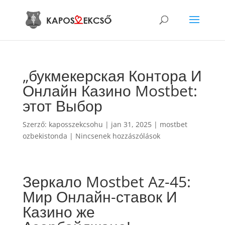
„букмекерская Контора И
Онлайн Казино Mostbet:
этот Выбор
Szerző:
kaposszekcsohu
|
jan 31, 2025
|
mostbet
ozbekistonda
|
Nincsenek hozzászólások
Зеркало Mostbet Az-45:
Мир Онлайн-ставок И
Казино же