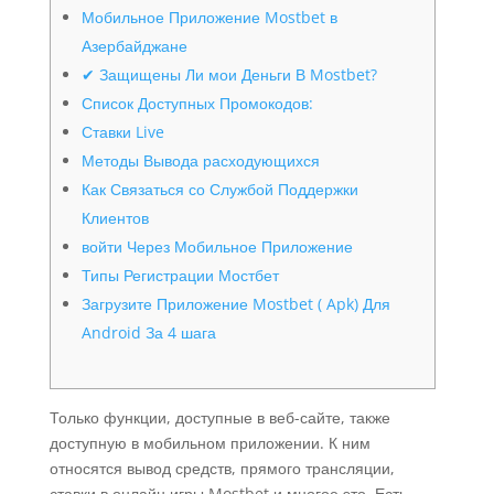
Мобильное Приложение Mostbet в
Азербайджане
✔ Защищены Ли мои Деньги В Mostbet?
Список Доступных Промокодов:
Ставки Live
Методы Вывода расходующихся
Как Связаться со Службой Поддержки
Клиентов
войти Через Мобильное Приложение
Типы Регистрации Мостбет
Загрузите Приложение Mostbet ( Apk) Для
Android За 4 шага
Только функции, доступные в веб-сайте, также
доступную в мобильном приложении. К ним
относятся вывод средств, прямого трансляции,
ставки в онлайн игры Mostbet и многое это. Есть