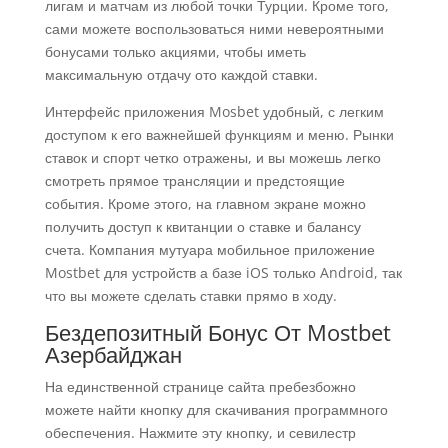
лигам и матчам из любой точки Турции. Кроме того,
сами можете воспользоваться ними невероятными
бонусами только акциями, чтобы иметь
максимальную отдачу ото каждой ставки.
Интерфейс приложения Mosbet удобный, с легким
доступом к его важнейшей функциям и меню. Рынки
ставок и спорт четко отражены, и вы можешь легко
смотреть прямое трансляции и предстоящие
события. Кроме этого, на главном экране можно
получить доступ к квитанции о ставке и балансу
счета. Компания мутуара мобильное приложение
Mostbet для устройств а базе iOS только Android, так
что вы можете сделать ставки прямо в ходу.
Бездепозитный Бонус От Mostbet
Азербайджан
На единственной странице сайта пребезбожно
можете найти кнопку для скачивания программного
обеспечения. Нажмите эту кнопку, и севилестр