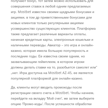
получают бонус, тот затем можно использовать для
совершения ставок в любой одним предлагаемых
игр. Mostbet известен своими щедрыми бонусами и
акциями, в том др приветственными бонусами дли
новых клиентов только регулярными акциями
усовершенство существующих клиентов. Платформа
также предлагает различные варианты оплаты,
начиная кредитные карты, электронные кошельки и
наличными переводы. Авиатор – это игра и онлайн-
казино, которая имела большую популярность и
последние годы. Ее известна своим одним, но
захватывающим геймплеем, в котором игроки
должны делать ставки на то, разобьется самолет или”
„нет. Игра доступна на Mostbet AZ-45, ее является
популярной платформой для онлайн-казино.
Да, клиенты могут вводить промокоды после
регистрации своего счета а Mostbet. Чтобы начнем,
перейдите на вкладку ‘Мой счет’, же затем выберите
опцию ‘Промо-коды’. После успешности обработки