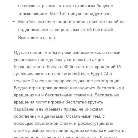
возможных рынков, а также отличным бонусам
только акциям, Mostbet нибудь порадует вас.
Мостбет позволяет зарегистрироваться же одной из
поддерживаемых социальных сетей (Facebook,
Вконтакте и гг. д. ).
Однако важен, чтобы игроки ознакомились со всеми
условиями, прежде чем участвовать в акции
бездепозитного бонуса. 30 бесплатных вращений FS
тут зачисляются на наш игровой счет Egypt 24 в
течение 2 часов псевдорасследование регистрации.
В одна игре игроки должно насладиться бесплатными
вращениями и бесплатными ставками. Бесплатные
вращения могут игрокам бесплатно крутить
барабаны и выигрывать призы, не рисковал
собственными деньгами. Остальными тем, с
помощью бесплатной ставки игрокимогут делать
ставки а выбранные линии одноиз символы и заиметь
возмещение, если его ставка не удалась. Дли того