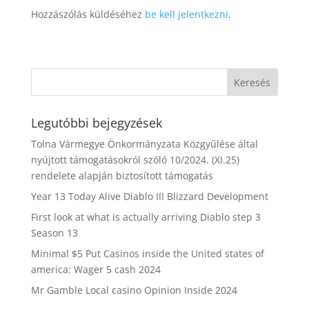
Hozzászólás küldéséhez
be kell jelentkezni
.
Legutóbbi bejegyzések
Tolna Vármegye Önkormányzata Közgyűlése által
nyújtott támogatásokról szóló 10/2024. (XI.25)
rendelete alapján biztosított támogatás
Year 13 Today Alive Diablo III Blizzard Development
First look at what is actually arriving Diablo step 3
Season 13
Minimal $5 Put Casinos inside the United states of
america: Wager 5 cash 2024
Mr Gamble Local casino Opinion Inside 2024