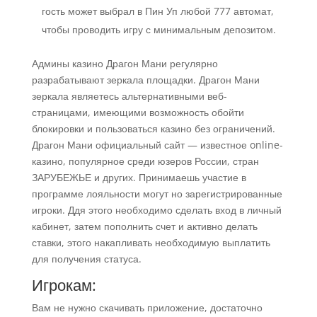
гость может выбрал в Пин Уп любой 777 автомат,
чтобы проводить игру с минимальным депозитом.
Админы казино Драгон Мани регулярно
разрабатывают зеркала площадки. Драгон Мани
зеркала являетесь альтернативными веб-
страницами, имеющими возможность обойти
блокировки и пользоваться казино без ограничений.
Драгон Мани официальный сайт — известное online-
казино, популярное среди юзеров России, стран
ЗАРУБЕЖЬЕ и других. Принимаешь участие в
программе лояльности могут но зарегистрированные
игроки. Ддя этого необходимо сделать вход в личный
кабинет, затем пополнить счет и активно делать
ставки, этого накапливать необходимую выплатить
для получения статуса.
Игрокам:
Вам не нужно скачивать приложение, достаточно