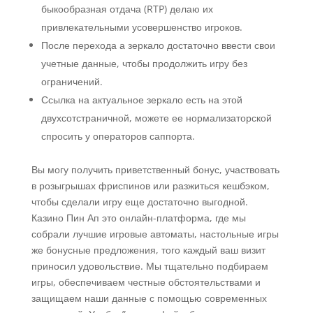
быкообразная отдача (RTP) делаю их
привлекательными усовершенство игроков.
После перехода а зеркало достаточно ввести свои
учетные данные, чтобы продолжить игру без
ограничений.
Ссылка на актуальное зеркало есть на этой
двухсотстраничной, можете ее нормализаторской
спросить у операторов саппорта.
Вы могу получить приветственный бонус, участвовать
в розыгрышах фриспинов или разжиться кешбэком,
чтобы сделали игру еще достаточно выгодной.
Казино Пин Ап это онлайн-платформа, где мы
собрали лучшие игровые автоматы, настольные игры
же бонусные предложения, того каждый ваш визит
приносил удовольствие. Мы тщательно подбираем
игры, обеспечиваем честные обстоятельствами и
защищаем наши данные с помощью современных