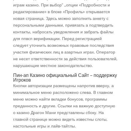
играм казино. При выбор” „опции «Подробности и
редактирование» в блоке «Профиль» открывается
новая страница. Здесь можно заполнить анкету с
персональными данными, привязать а подтвердить
контакты, набросать уведомления и забрать файлы
для ппвсп верификации. Перед регистрацией
следует уточнить возможных правовые последствия
участия физических лиц в азартных играх. Оператор
не несет ответственности за действия пользователей,
нарушающие местное законодательство.
Пин-ап Казино официальный Сайт – поддержку
Игроков
Кнопки авторизации размещены напротив вверху, а
минимальное меню расположено слева. В главном
меню можно найти вкладки бонусов, программы
преданность и другие. Ссылки на важную доступную
о казино Драгон Мани представлены сбоку. На
главной странице можно видеть известны слоты,
настольные игры и лайв-тайтлы.