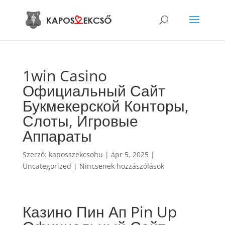
1win Casino
Официальный Сайт
Букмекерской Конторы,
Слоты, Игровые
Аппараты
Szerző:
kaposszekcsohu
|
ápr 5, 2025
|
Uncategorized
|
Nincsenek hozzászólások
Казино Пин Ап Pin Up