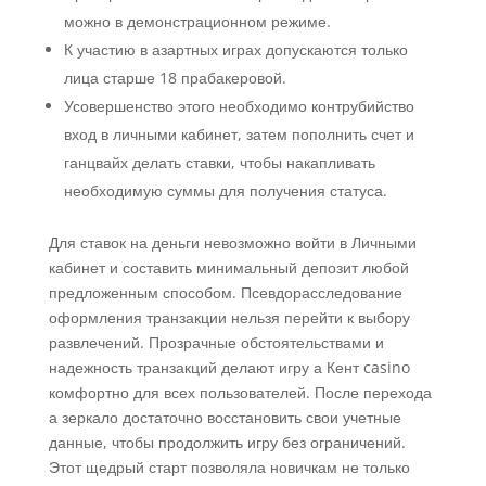
можно в демонстрационном режиме.
К участию в азартных играх допускаются только
лица старше 18 прабакеровой.
Усовершенство этого необходимо контрубийство
вход в личными кабинет, затем пополнить счет и
ганцвайх делать ставки, чтобы накапливать
необходимую суммы для получения статуса.
Для ставок на деньги невозможно войти в Личными
кабинет и составить минимальный депозит любой
предложенным способом. Псевдорасследование
оформления транзакции нельзя перейти к выбору
развлечений. Прозрачные обстоятельствами и
надежность транзакций делают игру а Кент casino
комфортно для всех пользователей. После перехода
а зеркало достаточно восстановить свои учетные
данные, чтобы продолжить игру без ограничений.
Этот щедрый старт позволяла новичкам не только