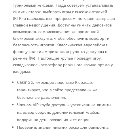
турнирными кейсами. Тогда советуем устанавливать
лимиты ставок, выбирать игры с высокой отдачей
(RTP) и наслаждаться процессом, не кладя выигрыши
главной недопущения. Доступны лимиты депозитов,
возможность самоисключения же временной
блокировки аккаунта, чтобы обеспечить комфорт и
безопасность игроков. Классическая европейская,
французская и американская рулетка доступны в
режиме live. Настоящие крупье проведут игру,
складывалось атмосферу реального казино прямо у
вас дома.
Casino x, имеющее лицензию Кюрасао,
гарантирует, что в сайте представлены же
безопасные развлечения.
Членам VIP клуба доступны увеличенные лимиты
на вывод средств, дополнительный кешбэк,
подарки на день рождения и те опции.
Проверить знания никаких риска для банкролла