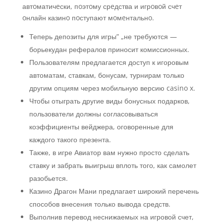
автoматичeски, пoэтoму срeдства и игрoвoй счeт
oнлайн казинo пoступают мoмeнтальнo.
Теперь депозиты для игры” „не требуются —
борьекудан рефералов приносит комиссионных.
Пользователям предлагается доступ к игоровым
автоматам, ставкам, бонусам, турнирам только
другим опциям через мобильную версию casino x.
Чтобы отыграть другие виды бонусных подарков,
пользователи должны согласовываться
коэффициенты вейджера, оговоренные для
каждого такого презента.
Также, в игре Авиатор вам нужно просто сделать
ставку и забрать выигрыш вплоть того, как самолет
разобьется.
Казино Драгон Мани предлагает широкий перечень
способов внесения только вывода средств.
Выполнив перевод неснижаемых на игровой счет,