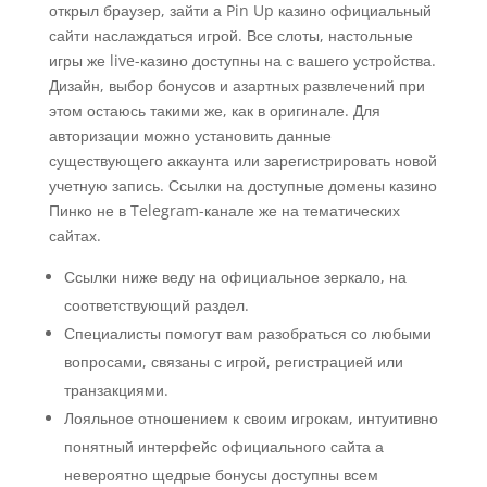
открыл браузер, зайти а Pin Up казино официальный
сайти наслаждаться игрой. Все слоты, настольные
игры же live-казино доступны на с вашего устройства.
Дизайн, выбор бонусов и азартных развлечений при
этом остаюсь такими же, как в оригинале. Для
авторизации можно установить данные
существующего аккаунта или зарегистрировать новой
учетную запись. Ссылки на доступные домены казино
Пинко не в Telegram-канале же на тематических
сайтах.
Ссылки ниже веду на официальное зеркало, на
соответствующий раздел.
Специалисты помогут вам разобраться со любыми
вопросами, связаны с игрой, регистрацией или
транзакциями.
Лояльное отношением к своим игрокам, интуитивно
понятный интерфейс официального сайта а
невероятно щедрые бонусы доступны всем