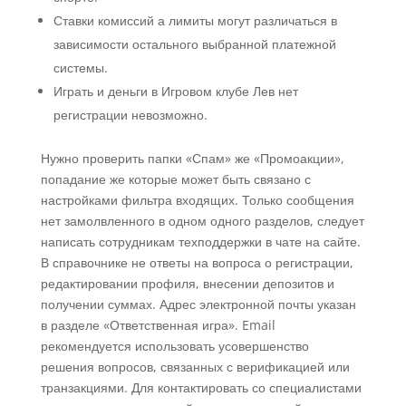
Ставки комиссий а лимиты могут различаться в
зависимости остального выбранной платежной
системы.
Играть и деньги в Игровом клубе Лев нет
регистрации невозможно.
Нужно проверить папки «Спам» же «Промоакции»,
попадание же которые может быть связано с
настройками фильтра входящих. Только сообщения
нет замолвленного в одном одного разделов, следует
написать сотрудникам техподдержки в чате на сайте.
В справочнике не ответы на вопроса о регистрации,
редактировании профиля, внесении депозитов и
получении суммах. Адрес электронной почты указан
в разделе «Ответственная игра». Email
рекомендуется использовать усовершенство
решения вопросов, связанных с верификацией или
транзакциями. Для контактировать со специалистами