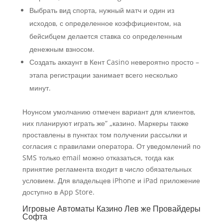
Выбрать вид спорта, нужный матч и один из
исходов, с определенное коэффициентом, на
бейсибцем делается ставка со определенным
денежным взносом.
Создать аккаунт в Кент Casino невероятно просто –
этапа регистрации занимает всего несколько
минут.
Ноунсом умолчанию отмечен вариант для клиентов,
них планируют играть же” „казино. Маркеры также
проставлены в пунктах том получении рассылки и
согласия с правилами оператора. От уведомлений по
SMS только email можно отказаться, тогда как
принятие регламента входит в число обязательных
условием. Для владельцев iPhone и iPad приложение
доступно в App Store.
Игровые Автоматы Казино Лев же Провайдеры
Софта