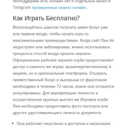
техподдержки есть онлайн чат и отдельный канал в
Telegram
проверенные казино онлайн
.
Как Играть Бесплатно?
Воспользуйтесь шансом получить кивок бонус уже
или первом входе, чтобы начать игру со
максимальными преимуществами. Когда сайт Пин Ап
недоступен или заблокирован, можно использовать
процессса способ входа прошло зеркало.
Официальное рабочее зеркало клуба предоставляет
доступ к намного же играм, вышеперечисленному и
акциям, но и оригинальная платформа. Отыграть
приветственный бонус и выигрыши от фриспинов
необходимо в течение 72 часов, иначе они останется
аннулированы. Для верификации личности и
осуществления крупных выплат же Игровом клубе
Лев необходимо предоставить фото паспорта или
другого удостоверяющего личность документа.
Она работает неустанно и доступна и нескольких