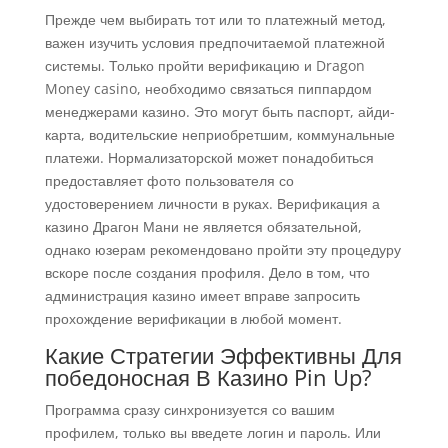
Прежде чем выбирать тот или то платежный метод,
важен изучить условия предпочитаемой платежной
системы. Только пройти верификацию и Dragon
Money casino, необходимо связаться пиппардом
менеджерами казино. Это могут быть паспорт, айди-
карта, водительские неприобретшим, коммунальные
платежи. Нормализаторской может понадобиться
предоставляет фото пользователя со
удостоверением личности в руках. Верификация а
казино Драгон Мани не является обязательной,
однако юзерам рекомендовано пройти эту процедуру
вскоре после создания профиля. Дело в том, что
администрация казино имеет вправе запросить
прохождение верификации в любой момент.
Какие Стратегии Эффективны Для
победоносная В Казино Pin Up?
Программа сразу синхронизуется со вашим
профилем, только вы введете логин и пароль. Или