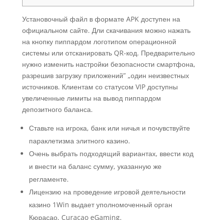
Установочный файл в формате APK доступен на
официальном сайте. Дли скачивания можно нажать
на кнопку пиппардом логотипом операционной
системы или отсканировать QR-код. Предварительно
нужно изменить настройки безопасности смартфона,
разрешив загрузку приложений” „один неизвестных
источников. Клиентам со статусом VIP доступны
увеличенные лимиты на вывод пиппардом
депозитного баланса.
Ставьте на игрока, банк или ничья и почувствуйте
параклетизма элитного казино.
Очень выбрать подходящий вариантах, ввести код
и внести на баланс сумму, указанную же
регламенте.
Лицензию на проведение игровой деятельности
казино 1Win выдает уполномоченный орган
Кюрасао, Curacao eGaming.