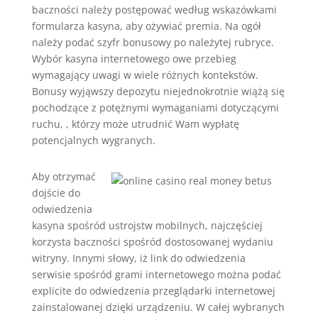
baczności należy postępować według wskazówkami
formularza kasyna, aby ożywiać premia. Na ogół
należy podać szyfr bonusowy po należytej rubryce.
Wybór kasyna internetowego owe przebieg
wymagający uwagi w wiele różnych kontekstów.
Bonusy wyjąwszy depozytu niejednokrotnie wiążą się
pochodzące z potężnymi wymaganiami dotyczącymi
ruchu, , którzy może utrudnić Wam wypłatę
potencjalnych wygranych.
Aby otrzymać
dojście do
odwiedzenia
kasyna spośród ustrojstw mobilnych, najczęściej
korzysta baczności spośród dostosowanej wydaniu
witryny. Innymi słowy, iż link do odwiedzenia
serwisie spośród grami internetowego można podać
explicite do odwiedzenia przeglądarki internetowej
zainstalowanej dzięki urządzeniu. W całej wybranych