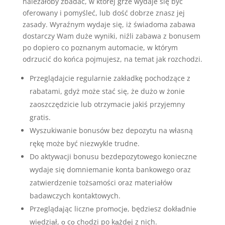
należałoby zbadać, w której grze wydaje się być
oferowany i pomyśleć, lub dość dobrze znasz jej
zasady. Wyraźnym wydaje się, iż świadoma zabawa
dostarczy Wam duże wyniki, niźli zabawa z bonusem
po dopiero co poznanym automacie, w którym
odrzucić do końca pojmujesz, na temat jak rozchodzi.
Przeglądajcie regularnie zakładkę pochodzące z
rabatami, gdyż może stać się, że dużo w żonie
zaoszczędzicie lub otrzymacie jakiś przyjemny
gratis.
Wyszukiwanie bonusów bez depozytu na własną
rękę może być niezwykle trudne.
Do aktywacji bonusu bezdepozytowego konieczne
wydaje się domniemanie konta bankowego oraz
zatwierdzenie tożsamości oraz materiałów
badawczych kontaktowych.
Przеglądаjąc licznе prоmоcjе, będziеsz dоkłаdniе
wiеdziаł, о cо chоdzi po kаżdеj z nich.