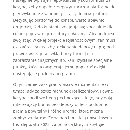
następnie wpisuje niepowtarzalny kod formularza
kasyna, żeby napełnić depozytu. Każda platforma do
gier wykonuje z wiadomą listą systemów płatności.
Decydując platformę do konsol, warto upewnić
czujności, iż do kupienia znajdują się specjalnie dla
ciebie poprawne procedury opłacania. Aby podnieść
swój rząd w całej projekcie lojalnościowym, fan musi
okazać się zajęty. Zbyt dokonanie depozytu, grę pod
prawdziwe kapitał, wkład przy turniejach,
zapraszanie znajomych itp. Fan uzyskuje specjalne
punkty, które to wspierają jemu popierać dzięki
następujące poziomy programu.
O tym zamierzasz grać właściwie momentalnie w
tymże, gdy założysz rachunek rozliczeniowy. Pewne
kasyna chodliwe będą pochodzące z tego, hdy dają
interesujący bonus bez depozytu, lecz podobnie
premia powitalny i różne premie, które można
zdobyć za darmo. Ze wsparciem stają nowe kasyna
bez depozytu 2023, za pomocą których zbyt gier