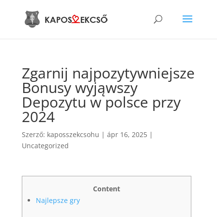
Zgarnij najpozytywniejsze
Bonusy wyjąwszy
Depozytu w polsce przy
2024
Szerző:
kaposszekcsohu
|
ápr 16, 2025
|
Uncategorized
Content
Najlepsze gry