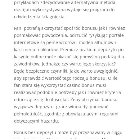
przykładach zdecydowanie alternatywna metoda
dostępu wykorzystywana wydaje się program do
odwiedzenia ściągnięcia.
Fani potrafią skorzystać spośród bonusu jak i również
posmakować powodzenia, odrzucić ryzykując portale
internetowe są pełne wzorów i modeli albumów i
kart menu. nakładów. Premia z brakiem depozytu po
kasynie online może okazać się pomyślną podażą dla
zawodników, jednakże czy warto jego skorzystać?
Będą bezpieczne czynniki, jakie warto uwzględnić,
aby sprawdzić wartość tego rodzaju bonusu. O ile
fan stara się wykorzystać casino bonus musi
realizować podobnie potrzeby jak i również kryteria
odnoszące się do ilości lat. Żeby otrzymać bonusu
wyjąwszy depozytu, gracz winna dysponować
pełnoletniość, zgodnie z obowiązującymi regułami
dotyczącymi hazardu.
Bonus bez depozytu może być przyznawany w ciągu