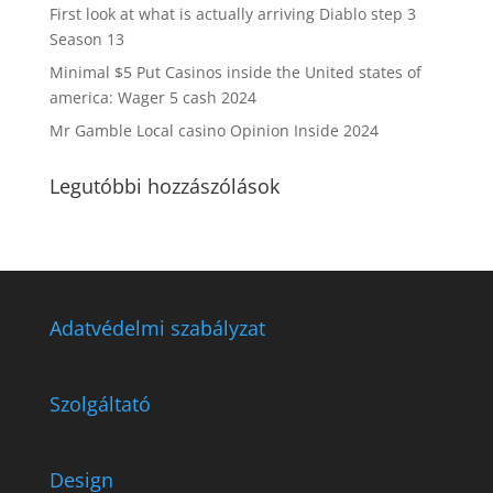
First look at what is actually arriving Diablo step 3
Season 13
Minimal $5 Put Casinos inside the United states of
america: Wager 5 cash 2024
Mr Gamble Local casino Opinion Inside 2024
Legutóbbi hozzászólások
Adatvédelmi szabályzat
Szolgáltató
Design