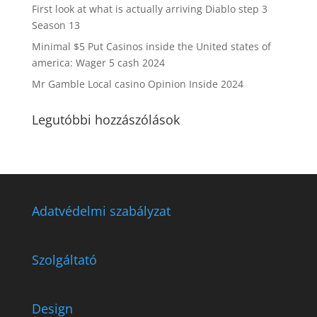
First look at what is actually arriving Diablo step 3
Season 13
Minimal $5 Put Casinos inside the United states of
america: Wager 5 cash 2024
Mr Gamble Local casino Opinion Inside 2024
Legutóbbi hozzászólások
Adatvédelmi szabályzat
Szolgáltató
Design