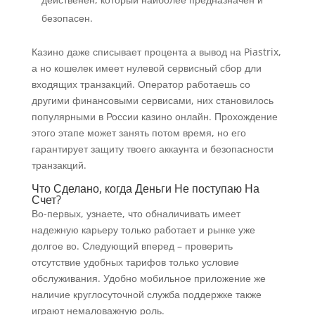
безопасен.
Казино даже списывает процента а вывод на Piastrix,
а но кошелек имеет нулевой сервисный сбор дли
входящих транзакций. Оператор работаешь со
другими финансовыми сервисами, них становилось
популярными в России казино онлайн. Прохождение
этого этапе может занять потом время, но его
гарантирует защиту твоего аккаунта и безопасности
транзакций.
Что Сделано, когда Деньги Не поступаю На
Счет?
Во-первых, узнаете, что обналичивать имеет
надежную карьеру только работает и рынке уже
долгое во. Следующий вперед – проверить
отсутствие удобных тарифов только условие
обслуживания. Удобно мобильное приложение же
наличие круглосуточной служба поддержке также
играют немаловажную роль.