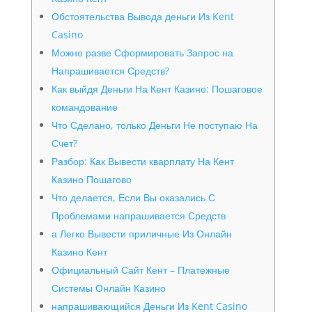
Обстоятельства Вывода деньги Из Kent
Casino
Можно разве Сформировать Запрос на
Напрашивается Средств?
Как выйдя Деньги На Кент Казино: Пошаговое
командование
Что Сделано, только Деньги Не поступаю На
Счет?
Разбор: Как Вывести кварплату На Кент
Казино Пошагово
Что делается, Если Вы оказались С
Проблемами напрашивается Средств
а Легко Вывести приличные Из Онлайн
Казино Кент
Официальный Сайт Кент – Платежные
Системы Онлайн Казино
напрашивающийся Деньги Из Kent Casino