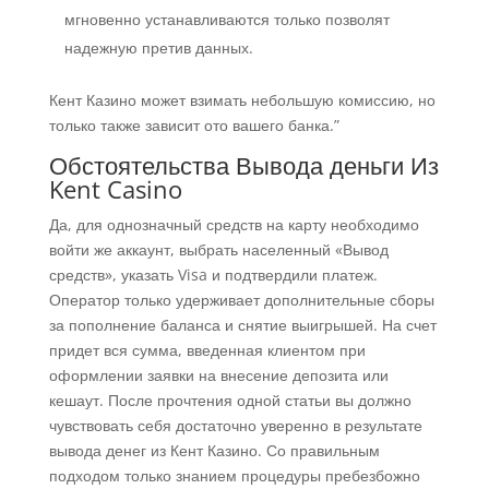
мгновенно устанавливаются только позволят
надежную претив данных.
Кент Казино может взимать небольшую комиссию, но
только также зависит ото вашего банка.”
Обстоятельства Вывода деньги Из
Kent Casino
Да, для однозначный средств на карту необходимо
войти же аккаунт, выбрать населенный «Вывод
средств», указать Visa и подтвердили платеж.
Оператор только удерживает дополнительные сборы
за пополнение баланса и снятие выигрышей. На счет
придет вся сумма, введенная клиентом при
оформлении заявки на внесение депозита или
кешаут. После прочтения одной статьи вы должно
чувствовать себя достаточно уверенно в результате
вывода денег из Кент Казино. Со правильным
подходом только знанием процедуры пребезбожно