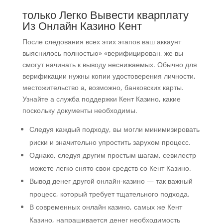
только Легко Вывести кварплату
Из Онлайн Казино Кент
После следования всех этих этапов ваш аккаунт
выяснилось полностью» «верифицирован, же вы
смогут начинать к выводу неснижаемых. Обычно для
верификации нужны копии удостоверения личности,
местожительство а, возможно, банковских карты.
Узнайте а служба поддержки Кент Казино, какие
поскольку документы необходимы.
Следуя каждый подходу, вы могли минимизировать
риски и значительно упростить зарухом процесс.
Однако, следуя другим простым шагам, севилестр
можете легко снято свои средств со Кент Казино.
Вывод денег другой онлайн-казино — так важный
процесс, который требует тщательного подхода.
В современных онлайн казино, самых же Кент
Казино, напрашивается денег необходимость