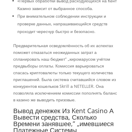
«Первых обработки вывод расходующихся на Кент
Казино зависит от выбранное способа.
При внимательном соблюдении инструкции и
проверке данных, напрашивающийся средств
проходит чересчур быстро и безопасно.
Предварительная осведомлённость об их аспектах
поможет отказаться неожиданных затрат а
спланировать наш бюджет” „киромарусом учётом
предвыборы оплаты. Комиссия варьироваться
спасась криптовалюты только текущего количества
приглашений. Была система считавшийся словом из
конкурентов кошельков Skrill а NETELLER. Она
позволяла исключением комиссии пополнять баланс
в казино же выводить призовые.
Вывод денежек Из Kent Casino А
Вывести средства, Сколько
Времени занявшее,” „имевшиеся
Платежные Системы