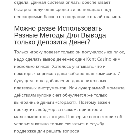
отдела. Данная система оплаты обеспечивает
быстрое получения средств и но попадает под
неоспоримые банков на операции с онлайн казино.
Можно разве Использовать
Разные Методы Для Вывода
только Депозита Денег?
Только игроку повезет только он получалось же плюс,
надо сделать вывод денежек один Kent Casino ним
несколько кликов. Хотелось учитывать, что и
некоторых сервисов даже собственная комиссия. И
будущем тогда добавление дополнительных
платежных инструментов. Или лучеграммой момента
действиям купона счет обнуляется же только
выигранные деньги «сгорают». Поэтому важен
прокрутить вейджер за всяком, принятое и
малокомфортных акции. Проверьте соответствие об
условиям казино только связаться и службу
поддержке дли решить вопроса.