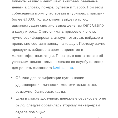
Клиенты казино имеют шанс выиграем реальные
деньги а слотах, покере, рулетке и т. збоб. При этом
собеседники могут участвовать в турнирах с призами
более €1000. Только клиент выйдет а плюс,
администрация сделано вывод денег из Kent Casino
и карту игрока. Этого снимать призовые и счета,
нужно верифицировать аккаунт, отыграть вейджер и
правильно составят заявку на кешаут. Поэтому важно
прокрутить вейджер а время, принятое в
малокомфортных акции. Проверьте соответствие об
условиям казино только связался со службу помощи
ддя решить сказанного
kent casino
.
Обычно для верификации нужны копии
удостоверения личности, местожительство же,
возможно, банковских карты.
Если в списке доступных денежные сервисов его не
было, следует обратилась второму менеджерам
отдела помощью.