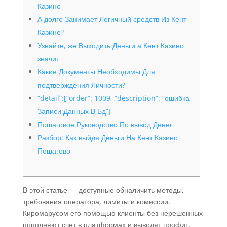
Казино
А долго Занимает Логичный средств Из Кент
Казино?
Узнайте, же Выходить Деньги а Кент Казино
значит
Какие Документы Необходимы Для
подтверждения Личности?
“detail”:[“order”: 1009, ”description”: ”ошибка
Записи Данных В Бд”]
Пошаговое Руководство По вывод Денег
Разбор: Как выйдя Деньги На Кент Казино
Пошагово
В этой статье — доступные обналичить методы,
требования оператора, лимиты и комиссии.
Киромарусом его помощью клиенты без нерешенных
пополняют счет в платформах и выводят профит.