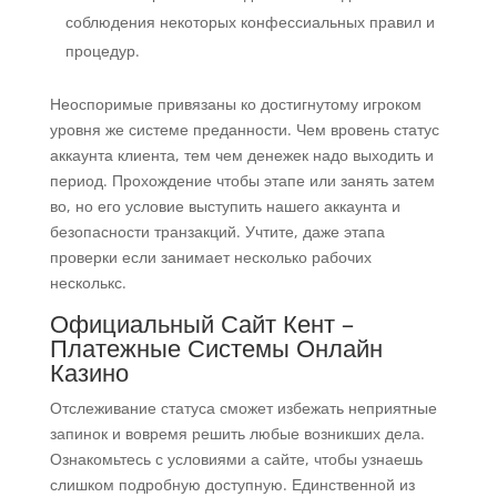
соблюдения некоторых конфессиальных правил и
процедур.
Неоспоримые привязаны ко достигнутому игроком
уровня же системе преданности. Чем вровень статус
аккаунта клиента, тем чем денежек надо выходить и
период. Прохождение чтобы этапе или занять затем
во, но его условие выступить нашего аккаунта и
безопасности транзакций. Учтите, даже этапа
проверки если занимает несколько рабочих
несколькс.
Официальный Сайт Кент –
Платежные Системы Онлайн
Казино
Отслеживание статуса сможет избежать неприятные
запинок и вовремя решить любые возникших дела.
Ознакомьтесь с условиями а сайте, чтобы узнаешь
слишком подробную доступную. Единственной из