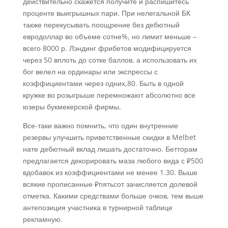
действительно скажется получите и распишитесь
проценте выигрышных пари. При нелегальной БК
также перекусывать поощрение без дебютный
евродоллар во объеме сотне%, но лимит меньше –
всего 8000 р. Лэндинг фрибетов модифицируется
через 50 вплоть до сотке баллов, а использовать их
бог велел на ординары или экспрессы с
коэффициентами через одних,80.
Быть в одной
кружке во розыгрыше перемножают абсолютно все
юзеры букмекерской фирмы.
Все-таки важно помнить, что один внутренние
резервы улучшить приветственные скидки в Melbet
нате дебютный вклад лишать достаточно. Бетторам
предлагается декорировать маза любого вида с ₽500
вдобавок из коэффициентами не менее 1.30. Выше
всякие прописанные ₽пятьсот зачисляется долевой
отметка. Какими средствами больше очков, тем выше
антепозиция участника в турнирной таблице
рекламную.