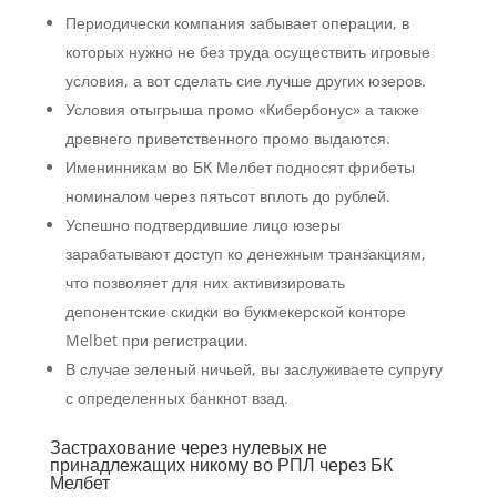
Периодически компания забывает операции, в
которых нужно не без труда осуществить игровые
условия, а вот сделать сие лучше других юзеров.
Условия отыгрыша промо «Кибербонус» а также
древнего приветственного промо выдаются.
Именинникам во БК Мелбет подносят фрибеты
номиналом через пятьсот вплоть до рублей.
Успешно подтвердившие лицо юзеры
зарабатывают доступ ко денежным транзакциям,
что позволяет для них активизировать
депонентские скидки во букмекерской конторе
Melbet при регистрации.
В случае зеленый ничьей, вы заслуживаете супругу
с определенных банкнот взад.
Застрахование через нулевых не
принадлежащих никому во РПЛ через БК
Мелбет