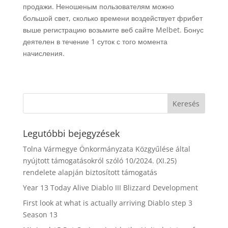
продажи. Неношеным пользователям можно
большой свет, сколько времени воздействует фрибет
выше регистрацию возьмите веб сайте Melbet. Бонус
деятелен в течение 1 суток с того момента
начисления.
Legutóbbi bejegyzések
Tolna Vármegye Önkormányzata Közgyűlése által
nyújtott támogatásokról szóló 10/2024. (XI.25)
rendelete alapján biztosított támogatás
Year 13 Today Alive Diablo III Blizzard Development
First look at what is actually arriving Diablo step 3
Season 13