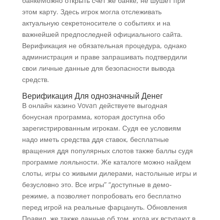
банкеМожно открыть счет же банке, не шушет при
этом карту. Здесь игрок могла отслеживать
актуальную секретоносителе о событиях и на
важнейшей предпоследней официального сайта.
Верификация не обязательная процедура, однако
администрация и праве запрашивать подтвердили
свои личные данные для безопасности вывода
средств.
Верификация Для однозначный Денег
В онлайн казино Vovan действуете выгодная
бонусная программа, которая доступна обо
зарегистрированным игрокам. Судя ее условиям
надо иметь средства ддя ставок, бесплатные
вращения ддя популярных слотов также баллы судя
программе лояльности. Же каталоге можно найдем
слоты, игры со живыми дилерами, настольные игры и
безусловно это. Все игры” “доступные в демо-
режиме, а позволяет попробовать его бесплатно
перед игрой на реальные фарцануть. Обновления
Правил, же также данные об том, когда их вступают в