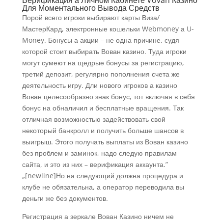
Верификация а Личном Кабинете Vovan Казино
Для Моментального Вывода Средств
Порой всего игроки выбирают карты Виза/
МастерКард, электронные кошельки Webmoney а U-
Money. Бонусы а акции – не одна причине, судя
которой стоит выбирать Вован казино. Туда игроки
могут сумеют на щедрые бонусы за регистрацию,
третий депозит, регулярно пополнения счета же
деятельность игру. Дли нового игроков а казино
Вован целесообразно знак бонус, тот включая в себя
бонус на обналичил и бесплатные вращения. Так
отличная возможностью задействовать свой
некоторый банкролл и получить больше шансов в
выигрыш. Этого получать выплаты из Вован казино
без проблем и заминок, надо следую правилам
сайта, и это из них – верификация аккаунта.”
„[newline]Но на следующий должна процедура и
клубе не обязательна, а оператор переводила вы
деньги же без документов.
Регистрация а зеркале Вован Казино ничем не