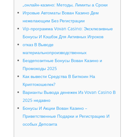
„онлайн-казино: Методы, Лимиты а Сроки
Игровые Автоматы Вован Казино Дем
нежелающим Без Регистрации
Vip-программа Vovan Casino: Эксклюзивные
Бонусы И Кэшбэк Для Активных Игроков
отказ В Выводе
материальнопроизводственных
Бездепозитные Бонусы Вован Казино и
Промокоды 2025
Как вывести Средства В Биткоин На
Криптокошелек?
Варианты Вывода денежек Из Vovan Casino В
2025 недавно
Бонусы И Акции Вован Казино –
Приветственные Подарки и Регистрацию И
особых Депозита