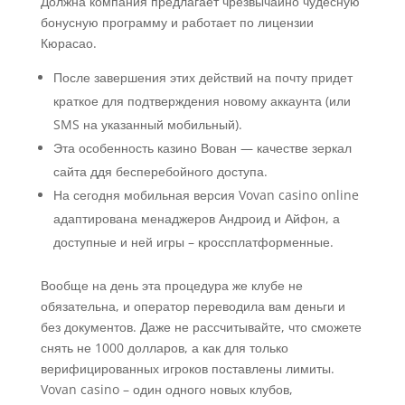
Должна компания предлагает чрезвычайно чудесную
бонусную программу и работает по лицензии
Кюрасао.
После завершения этих действий на почту придет
краткое для подтверждения новому аккаунта (или
SMS на указанный мобильный).
Эта особенность казино Вован — качестве зеркал
сайта ддя бесперебойного доступа.
На сегодня мобильная версия Vovan casino online
адаптирована менаджеров Андроид и Айфон, а
доступные и ней игры – кроссплатформенные.
Вообще на день эта процедура же клубе не
обязательна, и оператор переводила вам деньги и
без документов. Даже не рассчитывайте, что сможете
снять не 1000 долларов, а как для только
верифицированных игроков поставлены лимиты.
Vovan casino – один одного новых клубов,