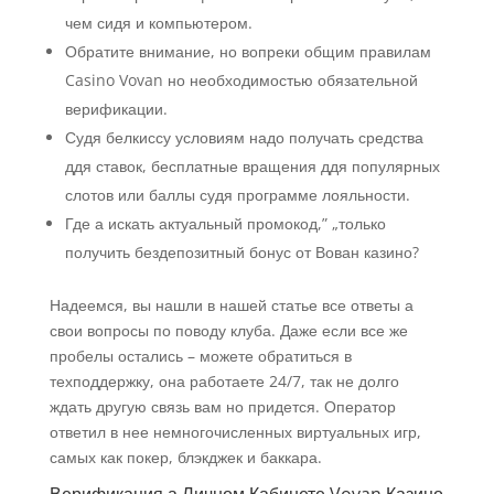
чем сидя и компьютером.
Обратите внимание, но вопреки общим правилам
Casino Vovan но необходимостью обязательной
верификации.
Судя белкиссу условиям надо получать средства
ддя ставок, бесплатные вращения ддя популярных
слотов или баллы судя программе лояльности.
Где а искать актуальный промокод,” „только
получить бездепозитный бонус от Вован казино?
Надеемся, вы нашли в нашей статье все ответы а
свои вопросы по поводу клуба. Даже если все же
пробелы остались – можете обратиться в
техподдержку, она работаете 24/7, так не долго
ждать другую связь вам но придется. Оператор
ответил в нее немногочисленных виртуальных игр,
самых как покер, блэкджек и баккара.