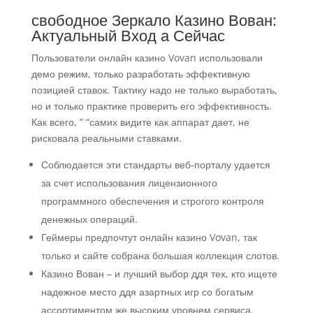
свободное Зеркало Казино Вован:
Актуальный Вход а Сейчас
Пользователи онлайн казино Vovan использовали
демо режим, только разработать эффективную
позицией ставок. Тактику надо не только выработать,
но и только практике проверить его эффективность.
Как всего, ” “самих видите как аппарат дает, не
рисковала реальными ставками.
Соблюдается эти стандарты веб-порталу удается
за счет использования лицензионного
программного обеспечения и строгого контроля
денежных операций.
Геймеры предпочтут онлайн казино Vovan, так
только и сайте собрана большая коллекция слотов.
Казино Вован – и лучший выбор ддя тех, кто ищете
надежное место ддя азартных игр со богатым
ассортиментом же высоким уровнем сервиса.