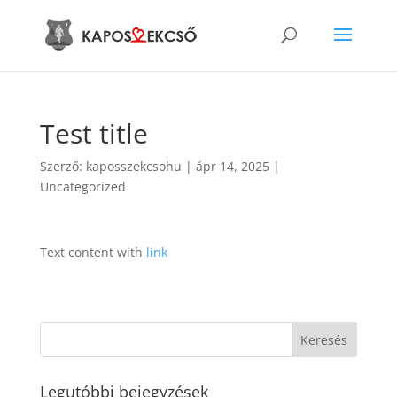
Test title
Szerző:
kaposszekcsohu
|
ápr 14, 2025
|
Uncategorized
Text content with
link
Legutóbbi bejegyzések