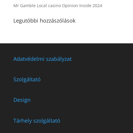
Mr Gamble Local casino Opinion Inside 2024
Legutóbbi hozzászólások
Adatvédelmi szabályzat
Szolgáltató
Design
Tárhely szolgáltató