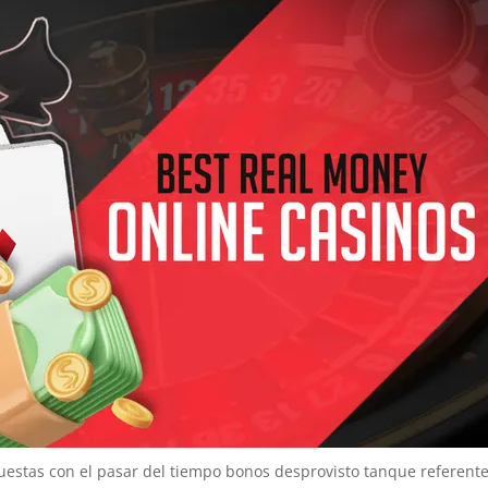
puestas con el pasar del tiempo bonos desprovisto tanque referente