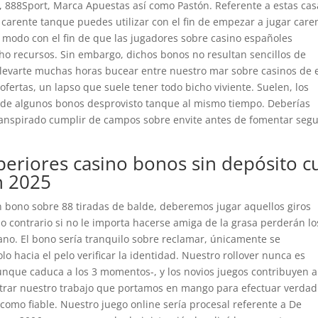
, 888Sport, Marca Apuestas así­ como Pastón. Referente a estas cas
 carente tanque puedes utilizar con el fin de empezar a jugar care
 modo con el fin de que las jugadores sobre casino españoles
cho recursos. Sin embargo, dichos bonos no resultan sencillos de
llevarte muchas horas bucear entre nuestro mar sobre casinos de 
fertas, un lapso que suele tener todo bicho viviente. Suelen, los
n de algunos bonos desprovisto tanque al mismo tiempo. Deberías
 transpirado cumplir de campos sobre envite antes de fomentar seg
eriores casino bonos sin depósito c
n 2025
ono sobre 88 tiradas de balde, deberemos jugar aquellos giros
lo contrario si no le importa hacerse amiga de la grasa perderán lo
o. El bono serí­a tranquilo sobre reclamar, únicamente se
o hacia el pelo verificar la identidad. Nuestro rollover nunca es
unque caduca a los 3 momentos-, y los novios juegos contribuyen a
strar nuestro trabajo que portamos en mango para efectuar verdad
 como fiable. Nuestro juego online serí­a procesal referente a De