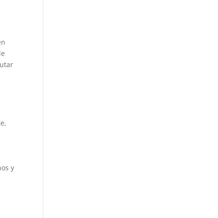
en
de
rutar
e,
nos y