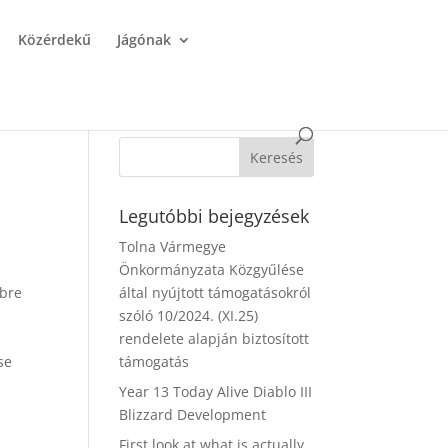
Közérdekű
Jágónak
Legutóbbi bejegyzések
Tolna Vármegye
Önkormányzata Közgyűlése
obre
által nyújtott támogatásokról
szóló 10/2024. (XI.25)
rendelete alapján biztosított
se
támogatás
Year 13 Today Alive Diablo III
Blizzard Development
First look at what is actually