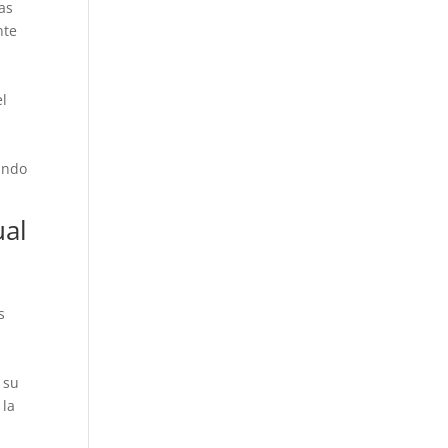
as
nte
el
undo
ual
s
 su
 la