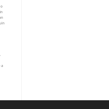
 o
in
an
uin
,
 a