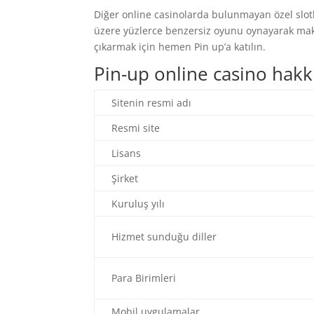
Diğer online casinolarda bulunmayan özel slot
üzere yüzlerce benzersiz oyunu oynayarak ma
çıkarmak için hemen Pin up’a katılın.
Pin-up online casino hakkı
Sitenin resmi adı
Resmi site
Lisans
Şirket
Kuruluş yılı
Hizmet sunduğu diller
Para Birimleri
Mobil uygulamalar