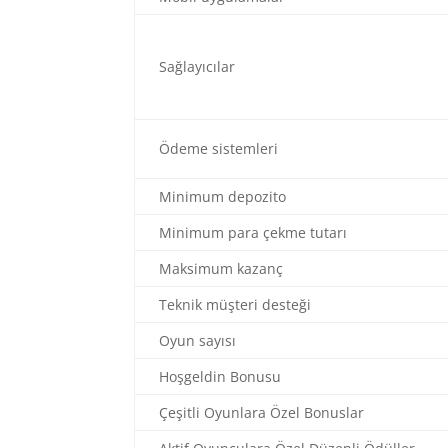
Sağlayıcılar
Ödeme sistemleri
Minimum depozito
Minimum para çekme tutarı
Maksimum kazanç
Teknik müşteri desteği
Oyun sayısı
Hoşgeldin Bonusu
Çeşitli Oyunlara Özel Bonuslar