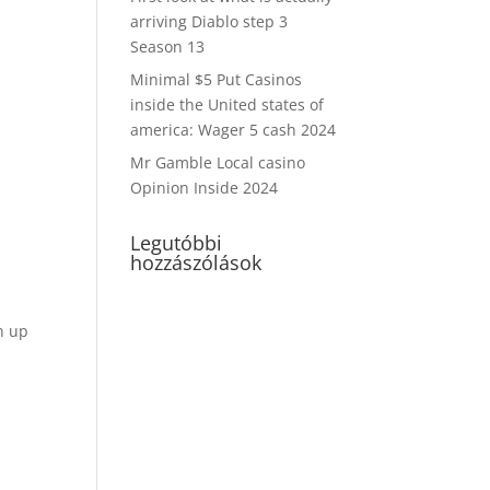
arriving Diablo step 3
Season 13
Minimal $5 Put Casinos
inside the United states of
america: Wager 5 cash 2024
Mr Gamble Local casino
Opinion Inside 2024
Legutóbbi
hozzászólások
n up