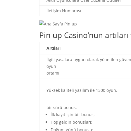
Aktif Oyunculara Özel Düzenli Ödüller
İletişim Numarası
Pin up Casino’nun artıları 
Artıları
İlgili yasalara uygun olarak yönetilen güven
oyun
ortamı.
Yüksek kaliteli yazılım ile 1300 oyun.
bir sürü bonus:
İlk kayıt için bir bonus;
Hoş geldin bonusları;
Doğum günü bonusu;