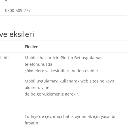
+
0800-509-777
ve eksileri
Eksiler
li bir
Mobil cihazlar için Pin Up Bet uygulaması
telefonunuzda
çökmelere ve kesintilere neden olabilir.
Mobil uygulamayı kullanarak web sitesine kayıt
olurken, yine
de belge yüklemeniz gerekir.
Türkiye’de çevrimiçi bahis oynamak için yasal bir
fırsatın