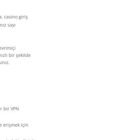
, casino giriş
nız sayı
çevrimiçi
zlı bir şekilde
ınız.
ir bir VPN
e erişmek için