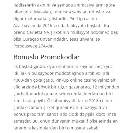
hadisələrin axınını və şəmada animasiyalarını görə
bilərsiniz. Məsələn, tennisdə səhvlər, uduşlar və
digər məlumatlar göstərilir. Pin-Up casino
Azərbaycanda 2016-cı ildə fəaliyyətə başladı. Bu
brend Carletta NV şirkətinin mülkiyyətindədir və baş
ofisi Curaçao ünvanındadır, əsas ünvanı isə
Perseusweg 27A-dır.
Bonuslu Promokodlar
İlk başladığında, oyun slotlarının sayı bir neçə yüz
idi, lakin bu sayədər müddət içində artıb və indi
4000-dən çoxa çatıb. Pin-Up online casino yalnız altı
elle ərzində böyük bir uğur qazanaraq, 12 milyondan
çox istifadəçini qumar sektorunda liderlərdən biri
kimi təsdiqləyib. Öz əhəmiyyətli tarixi 2018-ci ildir,
çünki o zaman şirkət qumar evinin fəaliyyəti və
bonus proqramı sahəsində ciddi dəyişikliklərə imza
atmışdır. Bu, onun dünyanın müxtəlif ölkələrində ən
tanınmış kazinolardan biri olmasına səbəb