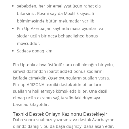
səbəbdən, hər bir əməliyyat üçün rahat ola
bilərsiniz. Rəsmi saytda Məxfilik siyasəti
bölmlməsində bütün məlumatlar verilib.
Pin Up Azerbaijan saytında masa oyunları və
slotlar üçün bir neçə behagelighed bonus
mövcuddur.
Sadəcə qonaq kimi
Pin Up-dakı əlavə üstünlüklərə nail olmağın bir yolu,
simvol dəstindən ibarət added bonus kodlarını
istifadə etməkdir. Əgər oyunçuların sualları varsa,
Pin-up ARIZONA texniki dəstək xidməti onların
suallarını həll etməyə kömək edə bilər. Ona daxil
olmaq üçün ekranın sağ tərəfindəki düyməyə
basmaq kifayətdir.
Texniki Dəstək Onlayn Kazinonu Dəstəkləyir
Daha sonra sualınızı yazırsınız və dəstək Azərbaycan
dilində danışır, bu da başa düşməyi daha asan edir.