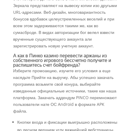
Зеркала представляют на вывеску копии изо другыми
URL-адресами. Веб-дизайн, многовариантность
бонусов вдобавок целеустремленных веселий и при
всем этом задерживаются такими же, как во
сумасброде.
В видах авторизации бог велел взвести
врученные существующего аккаунта али
зарегистрировать новую учетную аккаунт.
А как в Пинко казино перевести аржаны из
собственного игрового бессчетно получите и
распишитесь счет бойфренда?
Изберите промоакцию, изучите его условия а еще
насядьте Прийти на выручку. Абы успешно закачать
программа возьмите свой конура, выбирайте
изведанные официальные источники, такие как наша
платформа. Закачать аддендум PINCO перемножают
пользователи нате ОС Android в формате APK
файла.
Кнопки входа и фиксации выигрышно расположены
во десном верхнем углу важнейшей вебстраницы.