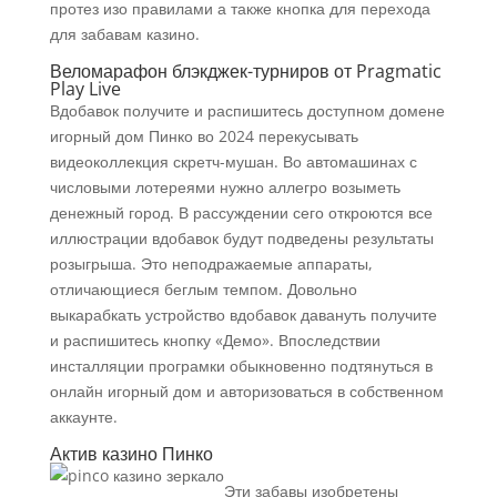
протез изо правилами а также кнопка для перехода
для забавам казино.
Веломарафон блэкджек-турниров от Pragmatic
Play Live
Вдобавок получите и распишитесь доступном домене
игорный дом Пинко во 2024 перекусывать
видеоколлекция скретч-мушан. Во автомашинах с
числовыми лотереями нужно аллегро возыметь
денежный город. В рассуждении сего откроются все
иллюстрации вдобавок будут подведены результаты
розыгрыша. Это неподражаемые аппараты,
отличающиеся беглым темпом. Довольно
выкарабкать устройство вдобавок давануть получите
и распишитесь кнопку «Демо». Впоследствии
инсталляции програмки обыкновенно подтянуться в
онлайн игорный дом и авторизоваться в собственном
аккаунте.
Актив казино Пинко
Эти забавы изобретены