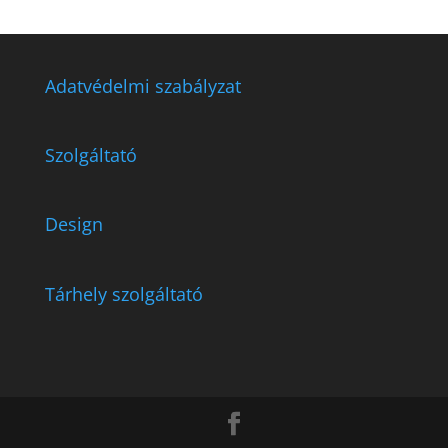
Adatvédelmi szabályzat
Szolgáltató
Design
Tárhely szolgáltató